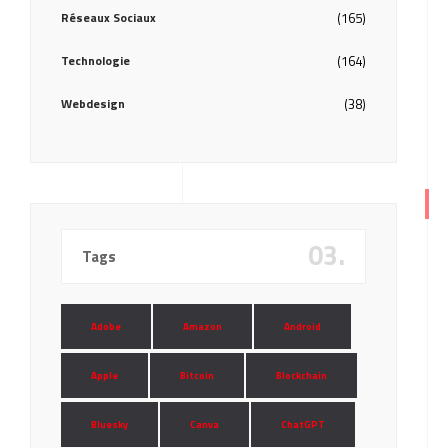
Réseaux Sociaux
(165)
Technologie
(164)
Webdesign
(38)
03.
Tags
Adobe
Amazon
Android
Apple
Bitcoin
Blockchain
Bluesky
Canva
ChatGPT