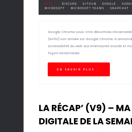
TAGS :
DISCORD
GITHUB
GOOGLE
GOOG
MICROSOFT
MICROSOFT TEAMS
SNAPCHAT
Google Chrome sous-titre désormais instantanémen
(enfin) son arrivée sur Google Chrome, a annoncé 
accessibilité du web aux internautes sourds et ma
façon instantanée..
EN SAVOIR PLUS...
LA RÉCAP’ (V9) – MA
DIGITALE DE LA SEMA