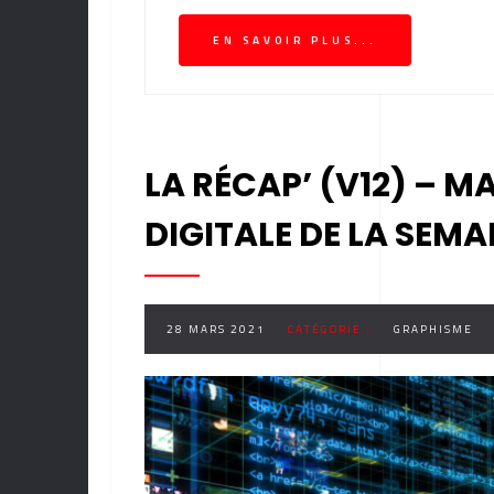
EN SAVOIR PLUS...
LA RÉCAP’ (V12) – M
DIGITALE DE LA SEMA
28 MARS 2021
CATÉGORIE :
GRAPHISME