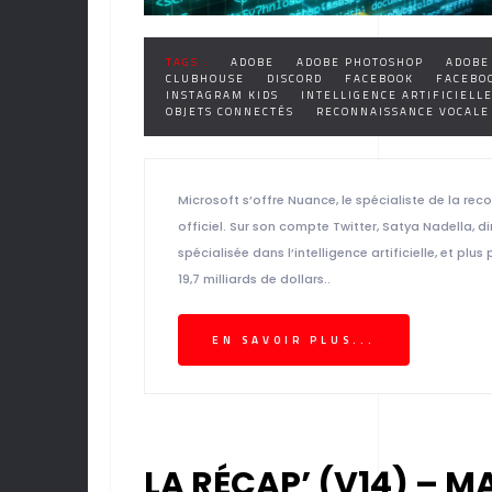
TAGS :
ADOBE
ADOBE PHOTOSHOP
ADOBE
CLUBHOUSE
DISCORD
FACEBOOK
FACEBO
INSTAGRAM KIDS
INTELLIGENCE ARTIFICIELL
OBJETS CONNECTÉS
RECONNAISSANCE VOCALE
Microsoft s’offre Nuance, le spécialiste de la reco
officiel. Sur son compte Twitter, Satya Nadella, d
spécialisée dans l’intelligence artificielle, et pl
19,7 milliards de dollars..
EN SAVOIR PLUS...
LA RÉCAP’ (V14) – M