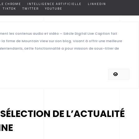
LE CHROME
INTELLIGENCE ARTIFICIELLE
LINKEDIN
TIKTOK
TWITTER
YOUTUBE
t les contenus audio et vidéo – Siècle Digital Live Caption fait
la firme de Mountain View sur son blog. Visant à offrir une meilleure
lentendants, cette fonctionnalité a pour mission de sous-titrer de
 SÉLECTION DE L’ACTUALITÉ
INE