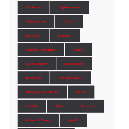
Clubhouse
Cryptomonnaie
Cybersécurité
Discord
Elon Musk
Facebook
Facebook Messenger
Google
Google Chrome
Google Maps
Instagram
Instagram Réels
Intelligence Artificielle
Iphone
LinkedIn
Meta
Microsoft
Microsoft Teams
OpenAI