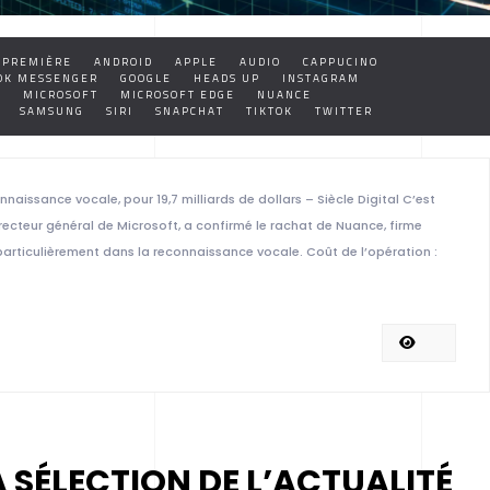
 PREMIÈRE
ANDROID
APPLE
AUDIO
CAPPUCINO
OK MESSENGER
GOOGLE
HEADS UP
INSTAGRAM
E
MICROSOFT
MICROSOFT EDGE
NUANCE
SAMSUNG
SIRI
SNAPCHAT
TIKTOK
TWITTER
nnaissance vocale, pour 19,7 milliards de dollars – Siècle Digital C’est
irecteur général de Microsoft, a confirmé le rachat de Nuance, firme
us particulièrement dans la reconnaissance vocale. Coût de l’opération :
A SÉLECTION DE L’ACTUALITÉ