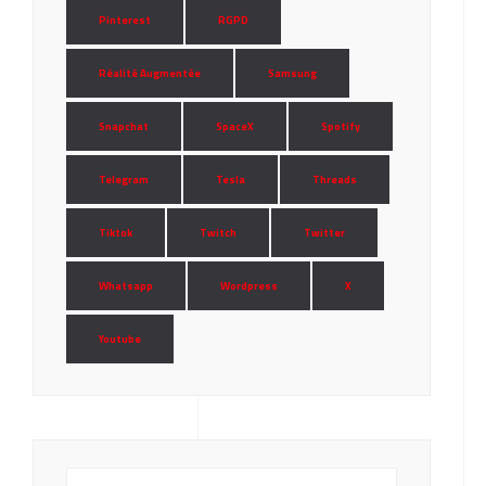
Pinterest
RGPD
Réalité Augmentée
Samsung
Snapchat
SpaceX
Spotify
Telegram
Tesla
Threads
Tiktok
Twitch
Twitter
Whatsapp
Wordpress
X
Youtube