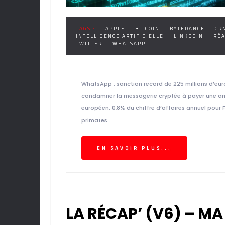
TAGS :
APPLE
BITCOIN
BYTEDANCE
CR
INTELLIGENCE ARTIFICIELLE
LINKEDIN
RÉA
TWITTER
WHATSAPP
WhatsApp : sanction record de 225 millions d’eur
condamner la messagerie cryptée à payer une ame
européen. 0,8% du chiffre d’affaires annuel pou
primates..
EN SAVOIR PLUS...
LA RÉCAP’ (V6) – MA