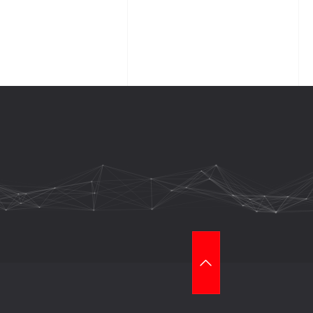
T
O
P