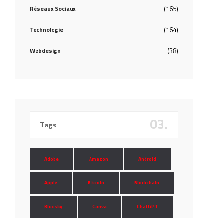
Réseaux Sociaux
(165)
Technologie
(164)
Webdesign
(38)
03.
Tags
Adobe
Amazon
Android
Apple
Bitcoin
Blockchain
Bluesky
Canva
ChatGPT