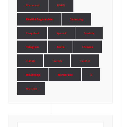
Pinterest
RGPD
Réalité Augmentée
Samsung
Snapchat
SpaceX
Spotify
Telegram
Tesla
Threads
Tiktok
Twitch
Twitter
Whatsapp
Wordpress
X
Youtube