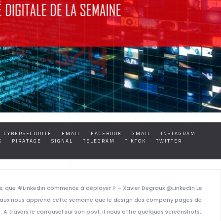
CYBERSÉCURITÉ
EMAIL
FACEBOOK
GMAIL
INSTAGRAM
K
PIRATAGE
SIGNAL
TELEGRAM
TIKTOK
TWITTER
s, que #Linkedin commence à déployer ? – Xavier Degraux @LinkedIn Le
egraux nous apprend cette semaine que le design des company pages de
A travers le carrousel sur son post, il nous offre quelques screenshots..