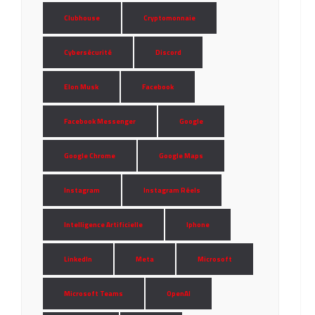
Clubhouse
Cryptomonnaie
Cybersécurité
Discord
Elon Musk
Facebook
Facebook Messenger
Google
Google Chrome
Google Maps
Instagram
Instagram Réels
Intelligence Artificielle
Iphone
LinkedIn
Meta
Microsoft
Microsoft Teams
OpenAI