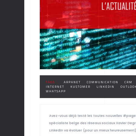
TAGS :
ARPANET
COMMUNICATION
CRM
INTERNET
KUSTOMER
LINKEDIN
OUTLOO
WHATSAPP
Avez-vous déjà testé les toutes nouvelles #page
spécialiste belge des réseaux sociaux Xavier D
LinkedIn va évoluer (pour un mieux heureusement). 