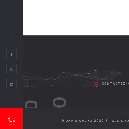
CONTACTEZ-M
O
D
A
V
I
D
A
N
G
Y
© DAVID ANGYO 2020 / TOUS DRO