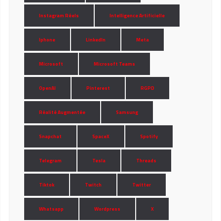
Instagram Réels
Intelligence Artificielle
Iphone
LinkedIn
Meta
Microsoft
Microsoft Teams
OpenAI
Pinterest
RGPD
Réalité Augmentée
Samsung
Snapchat
SpaceX
Spotify
Telegram
Tesla
Threads
Tiktok
Twitch
Twitter
Whatsapp
Wordpress
X