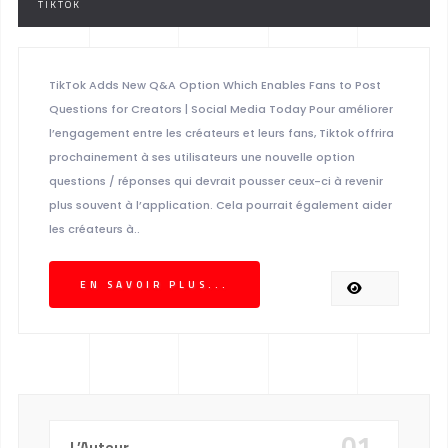
TIKTOK
TikTok Adds New Q&A Option Which Enables Fans to Post
Questions for Creators | Social Media Today Pour améliorer
l’engagement entre les créateurs et leurs fans, Tiktok offrira
prochainement à ses utilisateurs une nouvelle option
questions / réponses qui devrait pousser ceux-ci à revenir
plus souvent à l’application. Cela pourrait également aider
les créateurs à..
EN SAVOIR PLUS...
01.
L’Auteur