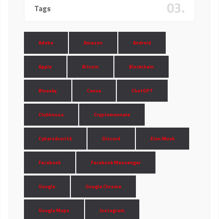
03.
Tags
Adobe
Amazon
Android
Apple
Bitcoin
Blockchain
Bluesky
Canva
ChatGPT
Clubhouse
Cryptomonnaie
Cybersécurité
Discord
Elon Musk
Facebook
Facebook Messenger
Google
Google Chrome
Google Maps
Instagram