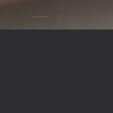
//
A MON SUJET