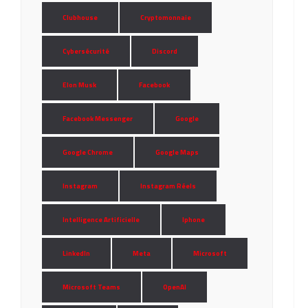
Clubhouse
Cryptomonnaie
Cybersécurité
Discord
Elon Musk
Facebook
Facebook Messenger
Google
Google Chrome
Google Maps
Instagram
Instagram Réels
Intelligence Artificielle
Iphone
LinkedIn
Meta
Microsoft
Microsoft Teams
OpenAI