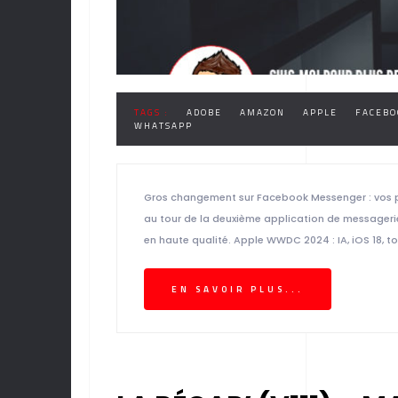
TAGS :
ADOBE
AMAZON
APPLE
FACEBO
WHATSAPP
Gros changement sur Facebook Messenger : vos ph
au tour de la deuxième application de messageri
en haute qualité. Apple WWDC 2024 : IA, iOS 18, to
EN SAVOIR PLUS...