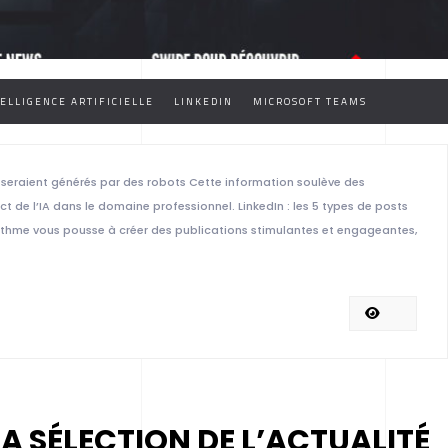
ELLIGENCE ARTIFICIELLE
LINKEDIN
MICROSOFT TEAMS
s seraient générés par des robots Cette information soulève des
ct de l’IA dans le domaine professionnel. LinkedIn : les 5 types de posts
gorithme vous pousse à créer des publications stimulantes et engageantes,
MA SÉLECTION DE L’ACTUALITÉ