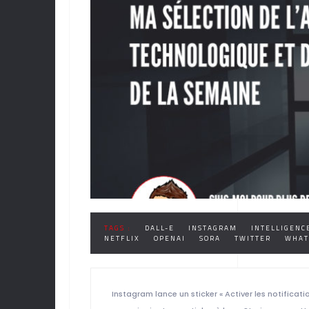
TAGS :
DALL-E
INSTAGRAM
INTELLIGENCE
NETFLIX
OPENAI
SORA
TWITTER
WHAT
Instagram lance un sticker « Activer les notificati