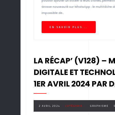
pouvoir ajouter un sticker à leurs Stories, permet
Grosse nouveauté sur WhatsApp : le multitâche 
impossible de..
EN SAVOIR PLUS...
LA RÉCAP’ (V128) – 
DIGITALE ET TECHNO
1ER AVRIL 2024 PAR
2 AVRIL 2024
CATÉGORIE :
GRAPHISME