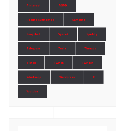
Pinterest
RGPD
Réalité Augmentée
Samsung
Snapchat
SpaceX
Spotify
Telegram
Tesla
Threads
Tiktok
Twitch
Twitter
Whatsapp
Wordpress
X
Youtube