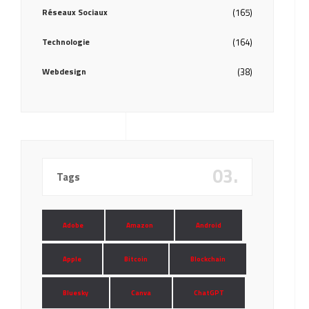
Réseaux Sociaux
(165)
Technologie
(164)
Webdesign
(38)
03.
Tags
Adobe
Amazon
Android
Apple
Bitcoin
Blockchain
Bluesky
Canva
ChatGPT