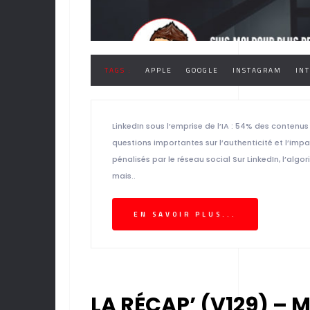
TAGS :
APPLE
GOOGLE
INSTAGRAM
INT
LinkedIn sous l’emprise de l’IA : 54% des contenu
questions importantes sur l’authenticité et l’impa
pénalisés par le réseau social Sur LinkedIn, l’al
mais..
EN SAVOIR PLUS...
LA RÉCAP’ (V129) – 