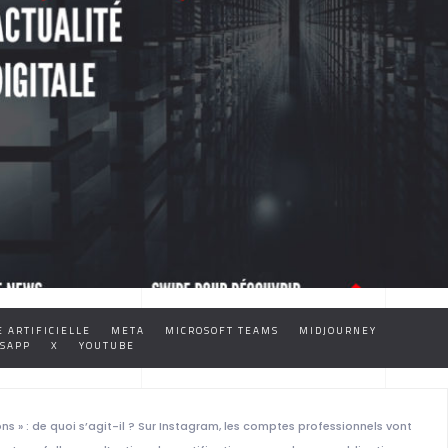
 ARTIFICIELLE
META
MICROSOFT TEAMS
MIDJOURNEY
SAPP
X
YOUTUBE
ons » : de quoi s’agit-il ? Sur Instagram, les comptes professionnels vont