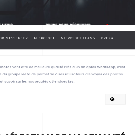
OK MESSENGER
MICROSOFT
MICROSOFT TEAMS
OPENAI
otos vont être de meilleure qualité Près d’un an après WhatsApp, c’est
e du groupe Meta de permettre à ses utilisateurs d’envoyer des photos
ut savoir sur les nouveautés attendues Les..