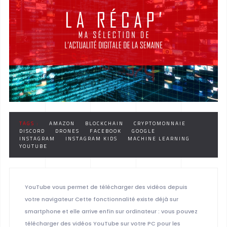
TAGS :
AMAZON
BLOCKCHAIN
CRYPTOMONNAIE
DISCORD
DRONES
FACEBOOK
GOOGLE
INSTAGRAM
INSTAGRAM KIDS
MACHINE LEARNING
YOUTUBE
YouTube vous permet de télécharger des vidéos depuis
votre navigateur Cette fonctionnalité existe déjà sur
smartphone et elle arrive enfin sur ordinateur : vous pouvez
télécharger des vidéos YouTube sur votre PC pour les