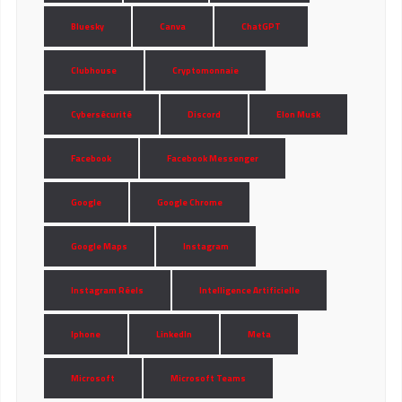
Bluesky
Canva
ChatGPT
Clubhouse
Cryptomonnaie
Cybersécurité
Discord
Elon Musk
Facebook
Facebook Messenger
Google
Google Chrome
Google Maps
Instagram
Instagram Réels
Intelligence Artificielle
Iphone
LinkedIn
Meta
Microsoft
Microsoft Teams