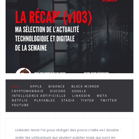
TAGS :
APPLE
BINANCE
BLACK MIRROR
CRYPTOMONNAIE
DISCORD
GOOGLE
INTELLIGENCE ARTIFICIELLE
LINKEDIN
META
NETFLIX
PLAYABLES
STADIA
TIKTOK
TWITTER
YOUTUBE
LinkedIn teste l’IA pour rédiger des posts L’idée est double :
aider les utilisateurs qui veulent publier mais qui sont en