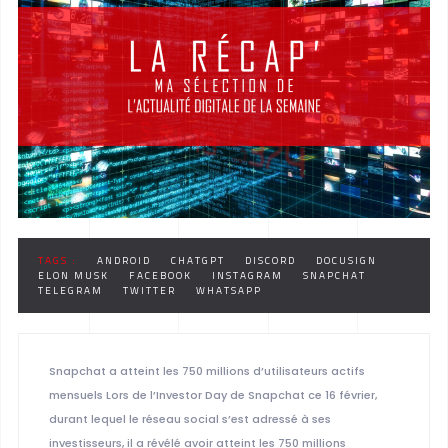
TAGS :
ANDROID
CHATGPT
DISCORD
DOCUSIGN
ELON MUSK
FACEBOOK
INSTAGRAM
SNAPCHAT
TELEGRAM
TWITTER
WHATSAPP
Snapchat a atteint les 750 millions d’utilisateurs actifs
mensuels Lors de l’Investor Day de Snapchat ce 16 février,
durant lequel le réseau social s’est adressé à ses
investisseurs, il a révélé avoir atteint les 750 millions