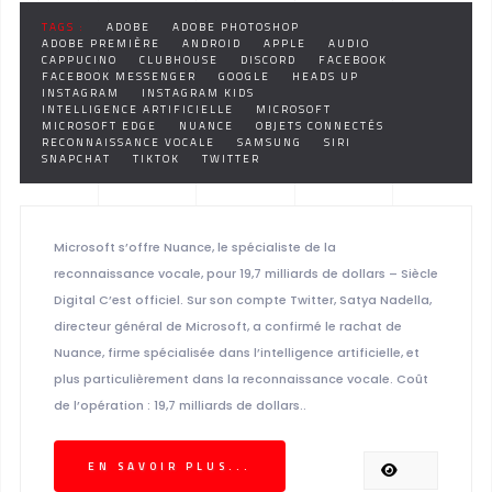
TAGS :
ADOBE
ADOBE PHOTOSHOP
ADOBE PREMIÈRE
ANDROID
APPLE
AUDIO
CAPPUCINO
CLUBHOUSE
DISCORD
FACEBOOK
FACEBOOK MESSENGER
GOOGLE
HEADS UP
INSTAGRAM
INSTAGRAM KIDS
INTELLIGENCE ARTIFICIELLE
MICROSOFT
MICROSOFT EDGE
NUANCE
OBJETS CONNECTÉS
RECONNAISSANCE VOCALE
SAMSUNG
SIRI
SNAPCHAT
TIKTOK
TWITTER
Microsoft s’offre Nuance, le spécialiste de la
reconnaissance vocale, pour 19,7 milliards de dollars – Siècle
Digital C’est officiel. Sur son compte Twitter, Satya Nadella,
directeur général de Microsoft, a confirmé le rachat de
Nuance, firme spécialisée dans l’intelligence artificielle, et
plus particulièrement dans la reconnaissance vocale. Coût
de l’opération : 19,7 milliards de dollars..
EN SAVOIR PLUS...