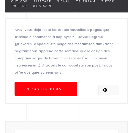
OUTLOOK
PIRATAGE
SIGNAL
TELEGRAM
TIKTOK
TWITTER
WHATSAPP
Avez-vous déjà testé les toutes nouvelles #pages, que
#Linkedin commence à déployer ? – Xavier Degraux
@LinkedIn Le spécialiste belge des réseaux sociaux Xavier
Degraux nous apprend cette semaine que le design des
company pages de LinkedIn va évoluer (pour un mieux
heureusement). A travers le carrousel sur son post, il nous
offre quelques screenshots..
EN SAVOIR PLUS...