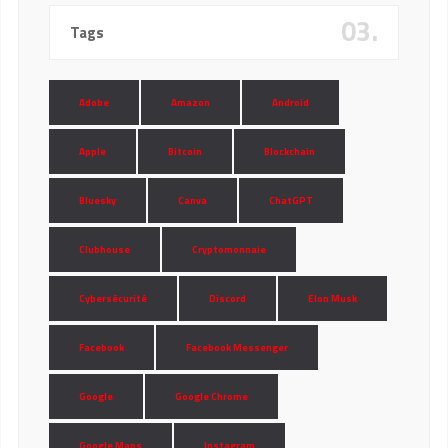
03.
Tags
Adobe
Amazon
Android
Apple
Bitcoin
Blockchain
Bluesky
Canva
ChatGPT
Clubhouse
Cryptomonnaie
Cybersécurité
Discord
Elon Musk
Facebook
Facebook Messenger
Google
Google Chrome
Google Maps
Instagram