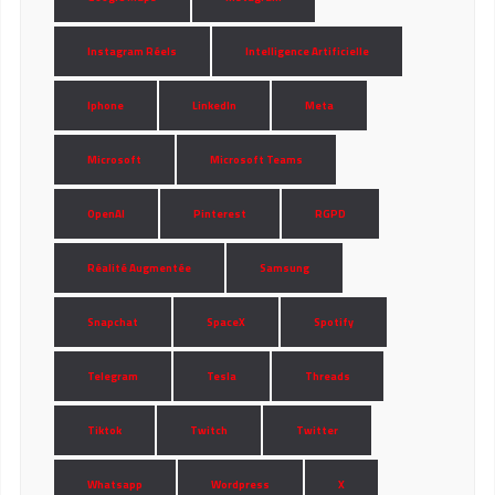
Instagram Réels
Intelligence Artificielle
Iphone
LinkedIn
Meta
Microsoft
Microsoft Teams
OpenAI
Pinterest
RGPD
Réalité Augmentée
Samsung
Snapchat
SpaceX
Spotify
Telegram
Tesla
Threads
Tiktok
Twitch
Twitter
Whatsapp
Wordpress
X