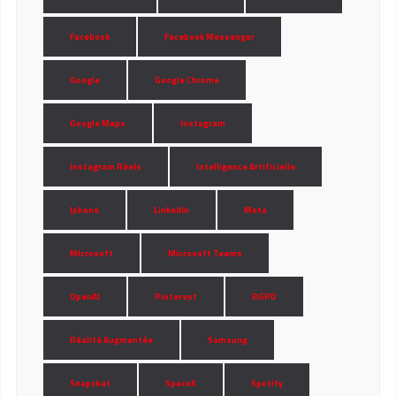
Facebook
Facebook Messenger
Google
Google Chrome
Google Maps
Instagram
Instagram Réels
Intelligence Artificielle
Iphone
LinkedIn
Meta
Microsoft
Microsoft Teams
OpenAI
Pinterest
RGPD
Réalité Augmentée
Samsung
Snapchat
SpaceX
Spotify