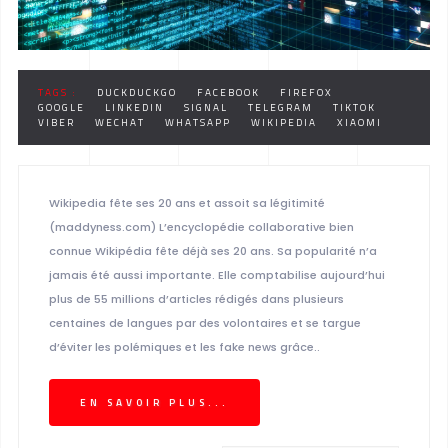
TAGS :
DUCKDUCKGO
FACEBOOK
FIREFOX
GOOGLE
LINKEDIN
SIGNAL
TELEGRAM
TIKTOK
VIBER
WECHAT
WHATSAPP
WIKIPEDIA
XIAOMI
Wikipedia fête ses 20 ans et assoit sa légitimité
(maddyness.com) L’encyclopédie collaborative bien
connue Wikipédia fête déjà ses 20 ans. Sa popularité n’a
jamais été aussi importante. Elle comptabilise aujourd’hui
plus de 55 millions d’articles rédigés dans plusieurs
centaines de langues par des volontaires et se targue
d’éviter les polémiques et les fake news grâce..
EN SAVOIR PLUS...