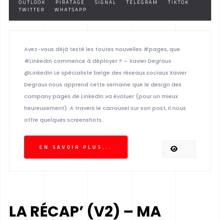
OUTLOOK
PIRATAGE
SIGNAL
TELEGRAM
TIKTOK
TWITTER
WHATSAPP
Avez-vous déjà testé les toutes nouvelles #pages, que
#Linkedin commence à déployer ? – Xavier Degraux
@LinkedIn Le spécialiste belge des réseaux sociaux Xavier
Degraux nous apprend cette semaine que le design des
company pages de LinkedIn va évoluer (pour un mieux
heureusement). A travers le carrousel sur son post, il nous
offre quelques screenshots..
EN SAVOIR PLUS...
LA RÉCAP’ (V2) – MA