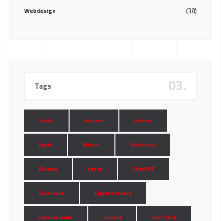
Webdesign
(38)
03.
Tags
Adobe
Amazon
Android
Apple
Bitcoin
Blockchain
Bluesky
Canva
ChatGPT
Clubhouse
Cryptomonnaie
Cybersécurité
Discord
Elon Musk