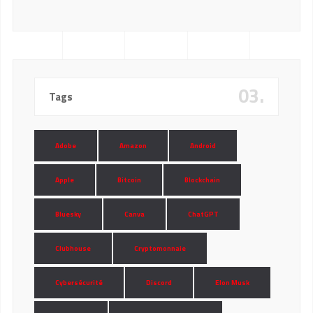
03.
Tags
Adobe
Amazon
Android
Apple
Bitcoin
Blockchain
Bluesky
Canva
ChatGPT
Clubhouse
Cryptomonnaie
Cybersécurité
Discord
Elon Musk