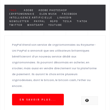
TAGS :
ADOBE
ADOBE PHOTOSHOP
CRYPTOMONNAIE
ELON MUSK
FACEBOOK
INTELLIGENCE ARTIFICIELLE
LINKEDIN
NEWSLETTER
PAYPAL
RGPD
TESLA
TIKTOK
TWITTER
WHATSAPP
YOUTUBE
PayPal étend son service de cryptomonnaies au Royaume-
Uni PayPal a annoncé que ses utilisateurs britanniques
bénéficieront d’un nouveau service dédié aux
cryptomonnaies. Ils pourront désormais en acheter, en
stocker, mais aussi en vendre directement sur la plateforme
de paiement. Ils auront le choix entre plusieurs
cryptodevises, dont le bitcoin, le bitcoin cash, l’ether ou
encore..
EN SAVOIR PLUS...