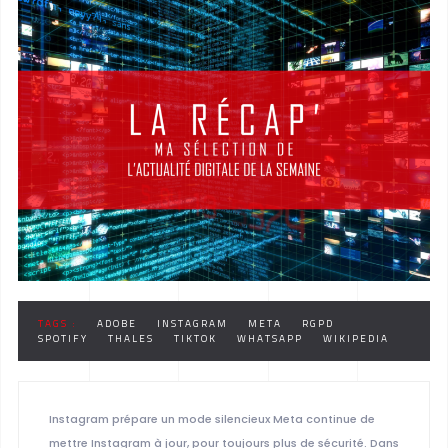
TAGS :
ADOBE
INSTAGRAM
META
RGPD
SPOTIFY
THALES
TIKTOK
WHATSAPP
WIKIPEDIA
Instagram prépare un mode silencieux Meta continue de
mettre Instagram à jour, pour toujours plus de sécurité. Dans