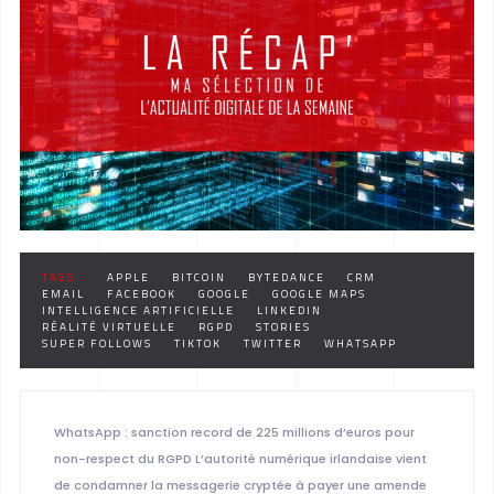
TAGS :
APPLE
BITCOIN
BYTEDANCE
CRM
EMAIL
FACEBOOK
GOOGLE
GOOGLE MAPS
INTELLIGENCE ARTIFICIELLE
LINKEDIN
RÉALITÉ VIRTUELLE
RGPD
STORIES
SUPER FOLLOWS
TIKTOK
TWITTER
WHATSAPP
WhatsApp : sanction record de 225 millions d’euros pour
non-respect du RGPD L’autorité numérique irlandaise vient
de condamner la messagerie cryptée à payer une amende