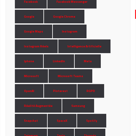
Facebook
Facebook Messenger
Google
Google Chrome
Google Maps
Instagram
Instagram Réels
Intelligence Artificielle
Iphone
LinkedIn
Meta
Microsoft
Microsoft Teams
OpenAI
Pinterest
RGPD
Réalité Augmentée
Samsung
Snapchat
SpaceX
Spotify
Telegram
Tesla
Threads