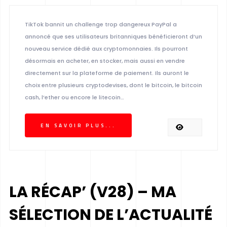
TikTok bannit un challenge trop dangereux PayPal a
annoncé que ses utilisateurs britanniques bénéficieront d’un
nouveau service dédié aux cryptomonnaies. Ils pourront
désormais en acheter, en stocker, mais aussi en vendre
directement sur la plateforme de paiement. Ils auront le
choix entre plusieurs cryptodevises, dont le bitcoin, le bitcoin
cash, l’ether ou encore le litecoin…
EN SAVOIR PLUS...
LA RÉCAP’ (V28) – MA
SÉLECTION DE L’ACTUALITÉ