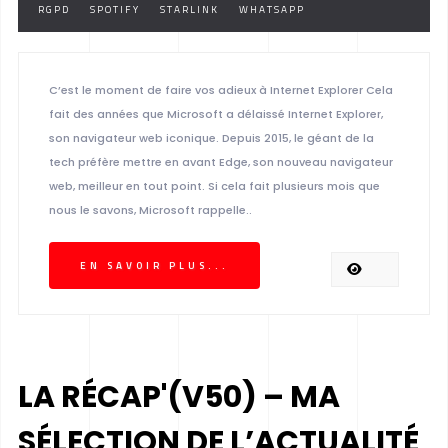
RGPD
SPOTIFY
STARLINK
WHATSAPP
C’est le moment de faire vos adieux à Internet Explorer Cela
fait des années que Microsoft a délaissé Internet Explorer,
son navigateur web iconique. Depuis 2015, le géant de la
tech préfère mettre en avant Edge, son nouveau navigateur
web, meilleur en tout point. Si cela fait plusieurs mois que
nous le savons, Microsoft rappelle..
EN SAVOIR PLUS...
LA RÉCAP'(V50) – MA
SÉLECTION DE L’ACTUALITÉ