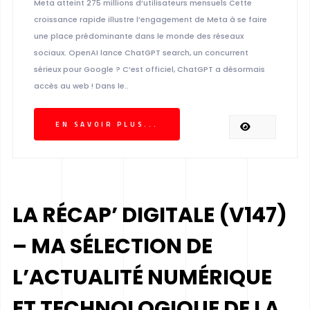
Meta atteint 275 millions d’utilisateurs mensuels Cette
croissance rapide illustre l’engagement de Meta à se faire
une place prédominante dans le monde des réseaux
sociaux. OpenAI lance ChatGPT search, un concurrent
sérieux pour Google ? C’est officiel, ChatGPT a désormais
accès au web ! Dans le..
EN SAVOIR PLUS...
LA RÉCAP’ DIGITALE (V147)
– MA SÉLECTION DE
L’ACTUALITÉ NUMÉRIQUE
ET TECHNOLOGIQUE DE LA