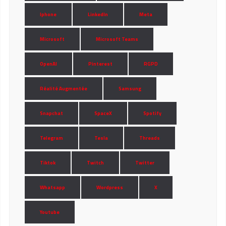
Iphone
LinkedIn
Meta
Microsoft
Microsoft Teams
OpenAI
Pinterest
RGPD
Réalité Augmentée
Samsung
Snapchat
SpaceX
Spotify
Telegram
Tesla
Threads
Tiktok
Twitch
Twitter
Whatsapp
Wordpress
X
Youtube