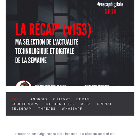
TAGS :
ANDROID
CHATGPT
GEMINI
GOOGLE MAPS
INFLUENCEURS
META
OPENAI
TELEGRAM
THREADS
WHATSAPP
L’ascension fulgurante de Threads : Le réseau social de