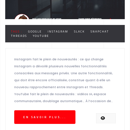
TAGS :
GOOGLE
INSTAGRAM
SLACK
SNAPCHAT
THREADS
YOUTUBE
Instagram fait le plein de nouveautés : ce qui change
Instagram a dévoilé plusieurs nouvelles fonctionnalités
consacrées aux messages privés. Une autre fonctionnalité,
qui doit être encore officialisée, constitue quant à elle un
nouveau rapprochement entre Instagram et Threads.
YouTube fait le plein de nouveautés : vidéos IA, espace
communautaire, doublage automatique… À l’occasion de..
EN SAVOIR PLUS...