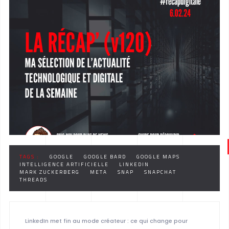
TAGS :
GOOGLE
GOOGLE BARD
GOOGLE MAPS
INTELLIGENCE ARTIFICIELLE
LINKEDIN
MARK ZUCKERBERG
META
SNAP
SNAPCHAT
THREADS
LinkedIn met fin au mode créateur : ce qui change pour