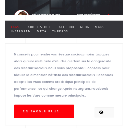
TAGS :
ADOBE STOCK
FACEBOOK
GOOGLE MAPS
INSTAGRAM
META
THREADS
5 conseils pour rendre vos réseaux sociaux moins toxiques
Alors qu’une multitude d’études alertent sur la dangerosité
des réseaux sociaux, nous vous proposons 5 conseils pour
réduire la dimension néfaste des réseaux sociaux. Facebook
adopte les Vues comme statistique principale de
performance : ce qui change Après Instagram, Facebook
impose les Vues comme mesure principale..
EN SAVOIR PLUS...