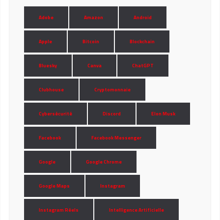
Adobe
Amazon
Android
Apple
Bitcoin
Blockchain
Bluesky
Canva
ChatGPT
Clubhouse
Cryptomonnaie
Cybersécurité
Discord
Elon Musk
Facebook
Facebook Messenger
Google
Google Chrome
Google Maps
Instagram
Instagram Réels
Intelligence Artificielle