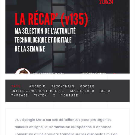
TAGS :
ANDROID
BLOCKCHAIN
GOOGLE
INTELLIGENCE ARTIFICIELLE
MASTERCARD
META
THREADS
TIKTOK
X
YOUTUBE
L’UE épingle Meta sur ses défaillances pour protéger les
mineurs en ligne La Commission européenne a annoncé
l’ouverture d’une enquête formelle sur les dispositifs mis en