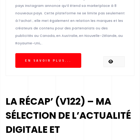
pays Instagram annonce qu’il étend sa marketplace à 8
nouveaux pays. Cette plateforme ne se limite pas seulement
à l’achat ; elle met également en relation les marques et les
créateurs de contenu pour des partenariats ou des
publicités au Canada, en Australie, en Nouvelle-Zélande, au
Royaume-Uni,..
EN SAVOIR PLUS...
LA RÉCAP’ (V122) – MA
SÉLECTION DE L’ACTUALITÉ
DIGITALE ET