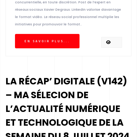
concurrentielle, en toute discrétion. Post de l’expert en
réseaux sociaux Xavier Degraux. LinkedIn valorise davantage
le format vidéo. Le réseau social professionnel multiplie les
initiatives pour promouvoir le format..
EN SAVOIR PLUS...
LA RÉCAP’ DIGITALE (V142)
– MA SÉLECION DE
L’ACTUALITÉ NUMÉRIQUE
ET TECHNOLOGIQUE DE LA
SEMAINE DU 8 JUILLET 2024