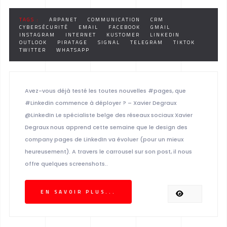
TAGS :
ARPANET
COMMUNICATION
CRM
CYBERSÉCURITÉ
EMAIL
FACEBOOK
GMAIL
INSTAGRAM
INTERNET
KUSTOMER
LINKEDIN
OUTLOOK
PIRATAGE
SIGNAL
TELEGRAM
TIKTOK
TWITTER
WHATSAPP
Avez-vous déjà testé les toutes nouvelles #pages, que
#Linkedin commence à déployer ? – Xavier Degraux
@LinkedIn Le spécialiste belge des réseaux sociaux Xavier
Degraux nous apprend cette semaine que le design des
company pages de LinkedIn va évoluer (pour un mieux
heureusement). A travers le carrousel sur son post, il nous
offre quelques screenshots..
EN SAVOIR PLUS...