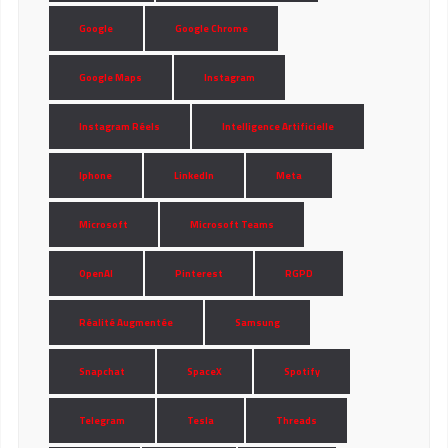
Google
Google Chrome
Google Maps
Instagram
Instagram Réels
Intelligence Artificielle
Iphone
LinkedIn
Meta
Microsoft
Microsoft Teams
OpenAI
Pinterest
RGPD
Réalité Augmentée
Samsung
Snapchat
SpaceX
Spotify
Telegram
Tesla
Threads