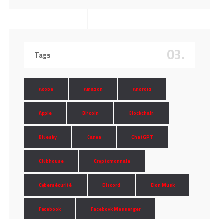
03.
Tags
Adobe
Amazon
Android
Apple
Bitcoin
Blockchain
Bluesky
Canva
ChatGPT
Clubhouse
Cryptomonnaie
Cybersécurité
Discord
Elon Musk
Facebook
Facebook Messenger