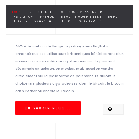
TAGS :
CLUBHOUSE
FACEBOOK MESSENGER
INSTAGRAM
PYTHON
RÉALITÉ AUGMENTÉE
RGPD
SHOPIFY
SNAPCHAT
TIKTOK
WORDPRESS
TikTok bannit un challenge trop dangereux PayPal a
annoncé que ses utilisateurs britanniques bénéficieront d’un
nouveau service dédié aux cryptomonnaies. Ils pourront
désormais en acheter, en stocker, mais aussi en vendre
directement sur la plateforme de paiement. Ils auront le
choix entre plusieurs cryptodevises, dont le bitcoin, le bitcoin
cash, l’ether ou encore le litecoin…
EN SAVOIR PLUS...