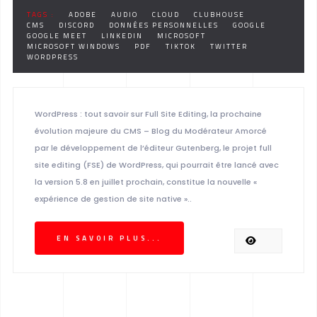
TAGS :
ADOBE
AUDIO
CLOUD
CLUBHOUSE
CMS
DISCORD
DONNÉES PERSONNELLES
GOOGLE
GOOGLE MEET
LINKEDIN
MICROSOFT
MICROSOFT WINDOWS
PDF
TIKTOK
TWITTER
WORDPRESS
WordPress : tout savoir sur Full Site Editing, la prochaine
évolution majeure du CMS – Blog du Modérateur Amorcé
par le développement de l’éditeur Gutenberg, le projet full
site editing (FSE) de WordPress, qui pourrait être lancé avec
la version 5.8 en juillet prochain, constitue la nouvelle «
expérience de gestion de site native »..
EN SAVOIR PLUS...