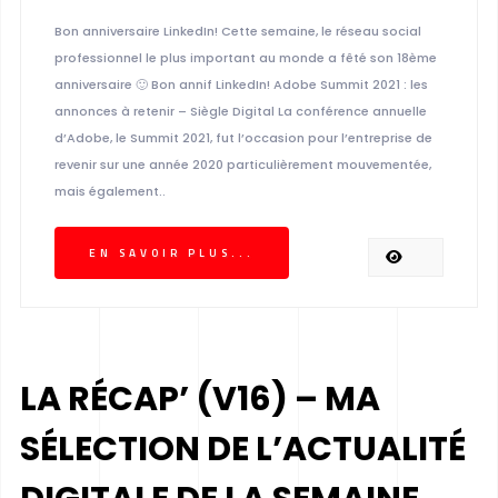
Bon anniversaire LinkedIn! Cette semaine, le réseau social
professionnel le plus important au monde a fêté son 18ème
anniversaire 🙂 Bon annif LinkedIn! Adobe Summit 2021 : les
annonces à retenir – Siègle Digital La conférence annuelle
d’Adobe, le Summit 2021, fut l’occasion pour l’entreprise de
revenir sur une année 2020 particulièrement mouvementée,
mais également..
EN SAVOIR PLUS...
LA RÉCAP’ (V16) – MA
SÉLECTION DE L’ACTUALITÉ