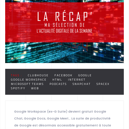
TAGS :
CLUBHOUSE
FACEBOOK
GOOGLE
GOOGLE WORKSPACE
HTML
INTERNET
MICROSOFT TEAMS
PODCASTS
SNAPCHAT
SPACEX
SPOTIFY
WEB
Google Workspace (ex-G Suite) devient gratuit Google
Chat, Google Docs, Google Meet… La suite de productivité
de Google est désormais accessible gratuitement à toute