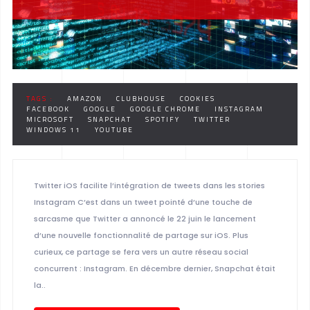
TAGS :
AMAZON
CLUBHOUSE
COOKIES
FACEBOOK
GOOGLE
GOOGLE CHROME
INSTAGRAM
MICROSOFT
SNAPCHAT
SPOTIFY
TWITTER
WINDOWS 11
YOUTUBE
Twitter iOS facilite l’intégration de tweets dans les stories
Instagram C’est dans un tweet pointé d’une touche de
sarcasme que Twitter a annoncé le 22 juin le lancement
d’une nouvelle fonctionnalité de partage sur iOS. Plus
curieux, ce partage se fera vers un autre réseau social
concurrent : Instagram. En décembre dernier, Snapchat était
la..