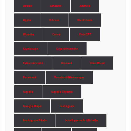
Adobe
Amazon
Android
Apple
Bitcoin
Blockchain
Bluesky
Canva
ChatGPT
Clubhouse
Cryptomonnaie
Cybersécurité
Discord
Elon Musk
Facebook
Facebook Messenger
Google
Google Chrome
Google Maps
Instagram
Instagram Réels
Intelligence Artificielle