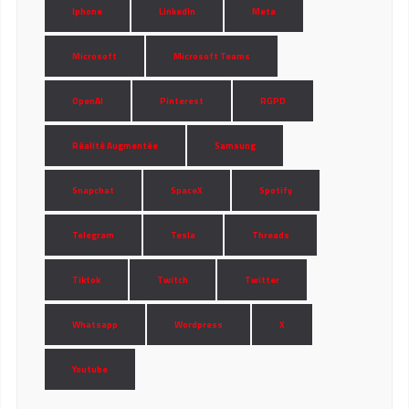
Iphone
LinkedIn
Meta
Microsoft
Microsoft Teams
OpenAI
Pinterest
RGPD
Réalité Augmentée
Samsung
Snapchat
SpaceX
Spotify
Telegram
Tesla
Threads
Tiktok
Twitch
Twitter
Whatsapp
Wordpress
X
Youtube