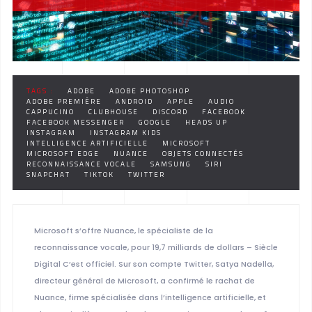
TAGS :
ADOBE
ADOBE PHOTOSHOP
ADOBE PREMIÈRE
ANDROID
APPLE
AUDIO
CAPPUCINO
CLUBHOUSE
DISCORD
FACEBOOK
FACEBOOK MESSENGER
GOOGLE
HEADS UP
INSTAGRAM
INSTAGRAM KIDS
INTELLIGENCE ARTIFICIELLE
MICROSOFT
MICROSOFT EDGE
NUANCE
OBJETS CONNECTÉS
RECONNAISSANCE VOCALE
SAMSUNG
SIRI
SNAPCHAT
TIKTOK
TWITTER
Microsoft s’offre Nuance, le spécialiste de la
reconnaissance vocale, pour 19,7 milliards de dollars – Siècle
Digital C’est officiel. Sur son compte Twitter, Satya Nadella,
directeur général de Microsoft, a confirmé le rachat de
Nuance, firme spécialisée dans l’intelligence artificielle, et