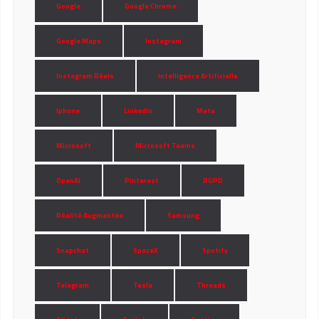
Google
Google Chrome
Google Maps
Instagram
Instagram Réels
Intelligence Artificielle
Iphone
LinkedIn
Meta
Microsoft
Microsoft Teams
OpenAI
Pinterest
RGPD
Réalité Augmentée
Samsung
Snapchat
SpaceX
Spotify
Telegram
Tesla
Threads