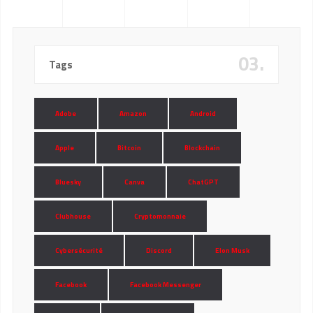
03.
Tags
Adobe
Amazon
Android
Apple
Bitcoin
Blockchain
Bluesky
Canva
ChatGPT
Clubhouse
Cryptomonnaie
Cybersécurité
Discord
Elon Musk
Facebook
Facebook Messenger