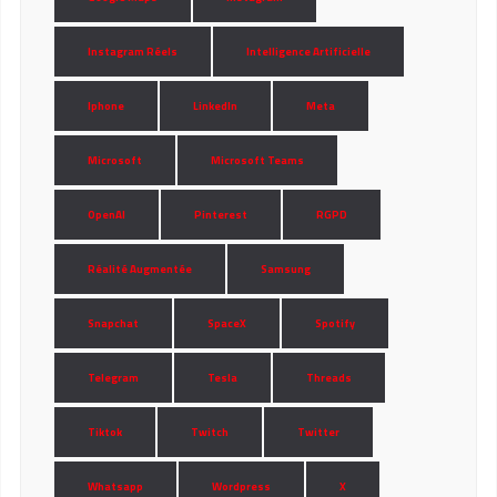
Instagram Réels
Intelligence Artificielle
Iphone
LinkedIn
Meta
Microsoft
Microsoft Teams
OpenAI
Pinterest
RGPD
Réalité Augmentée
Samsung
Snapchat
SpaceX
Spotify
Telegram
Tesla
Threads
Tiktok
Twitch
Twitter
Whatsapp
Wordpress
X