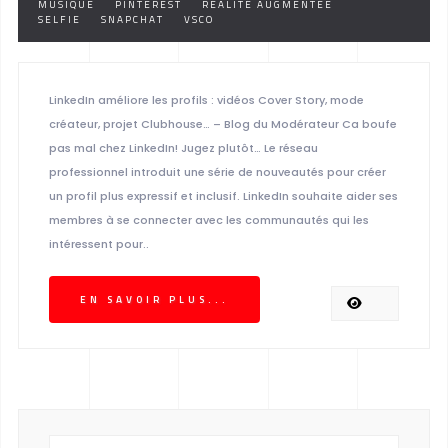
MUSIQUE
PINTEREST
RÉALITÉ AUGMENTÉE
SELFIE
SNAPCHAT
VSCO
LinkedIn améliore les profils : vidéos Cover Story, mode
créateur, projet Clubhouse… – Blog du Modérateur Ca boufe
pas mal chez LinkedIn! Jugez plutôt… Le réseau
professionnel introduit une série de nouveautés pour créer
un profil plus expressif et inclusif. LinkedIn souhaite aider ses
membres à se connecter avec les communautés qui les
intéressent pour..
EN SAVOIR PLUS...