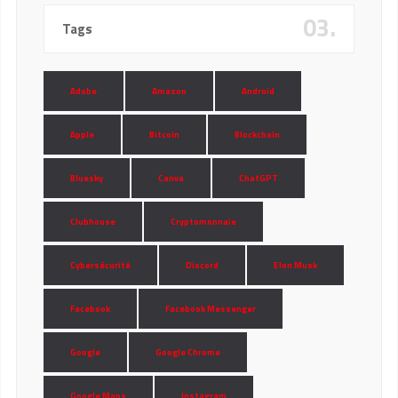
03.
Tags
Adobe
Amazon
Android
Apple
Bitcoin
Blockchain
Bluesky
Canva
ChatGPT
Clubhouse
Cryptomonnaie
Cybersécurité
Discord
Elon Musk
Facebook
Facebook Messenger
Google
Google Chrome
Google Maps
Instagram