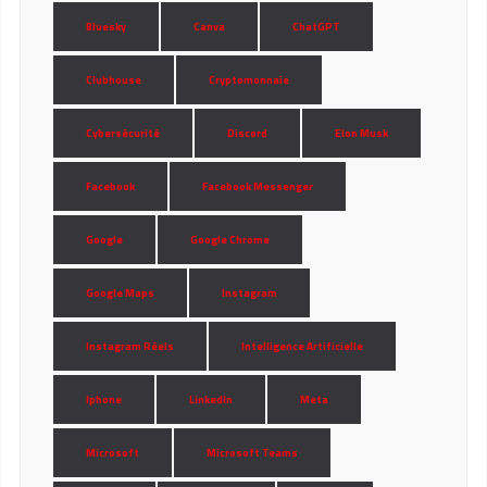
Bluesky
Canva
ChatGPT
Clubhouse
Cryptomonnaie
Cybersécurité
Discord
Elon Musk
Facebook
Facebook Messenger
Google
Google Chrome
Google Maps
Instagram
Instagram Réels
Intelligence Artificielle
Iphone
LinkedIn
Meta
Microsoft
Microsoft Teams