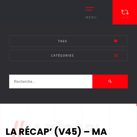
MENU
TAGS
CATÉGORIES
//
LA RÉCAP’
LA RÉCAP’ (V45) – MA