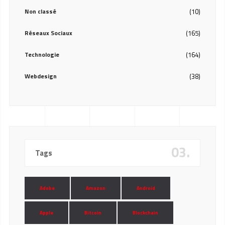
Non classé
(10)
Réseaux Sociaux
(165)
Technologie
(164)
Webdesign
(38)
03.
Tags
Adobe
Amazon
Android
Apple
Bitcoin
Blockchain