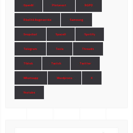
OpenAI
Pinterest
RGPD
Réalité Augmentée
Samsung
Snapchat
SpaceX
Spotify
Telegram
Tesla
Threads
Tiktok
Twitch
Twitter
Whatsapp
Wordpress
X
Youtube