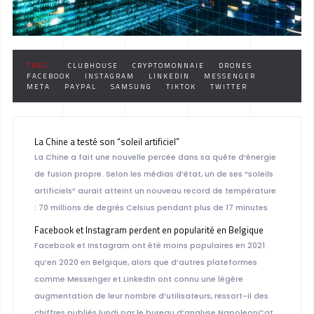
TAGS :
CLUBHOUSE
CRYPTOMONNAIE
DRONES
FACEBOOK
INSTAGRAM
LINKEDIN
MESSENGER
META
PAYPAL
SAMSUNG
TIKTOK
TWITTER
La Chine a testé son “soleil artificiel”
La Chine a fait une nouvelle percée dans sa quête d’énergie
de fusion propre. Selon les médias d’état, un de ses “soleils
artificiels” aurait atteint un nouveau record de température
: 70 millions de degrés Celsius pendant plus de 17 minutes.
Facebook et Instagram perdent en popularité en Belgique
Facebook et Instagram ont été moins populaires en 2021
qu’en 2020 en Belgique, alors que d’autres plateformes
comme Messenger et LinkedIn ont connu une légère
augmentation de leur nombre d’utilisateurs, ressort-il des
chiffres publiés lundi par le bureau d’analyse NapoleonCat.