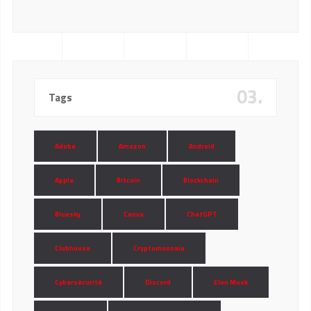
03.
Tags
Adobe
Amazon
Android
Apple
Bitcoin
Blockchain
Bluesky
Canva
ChatGPT
Clubhouse
Cryptomonnaie
Cybersécurité
Discord
Elon Musk