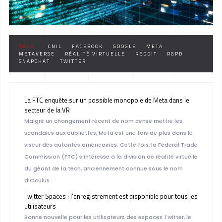
TAGS :
CNIL
FACEBOOK
GOOGLE
META
METAVERSE
RÉALITÉ VIRTUELLE
REDDIT
RGPD
SNAPCHAT
TWITTER
La FTC enquête sur un possible monopole de Meta dans le
secteur de la VR
Malgré un changement récent de nom censé mettre les
scandales aux oubliettes, Meta est une fois de plus dans le
viseur des autorités américaines. Cette fois, la Federal Trade
Commission (FTC) s’intéresse à la division de réalité virtuelle
du géant de la tech, anciennement connue sous le nom
d’Oculus.
Twitter Spaces : l’enregistrement est disponible pour tous les
utilisateurs
Bonne nouvelle pour les utilisateurs des espaces Twitter, le