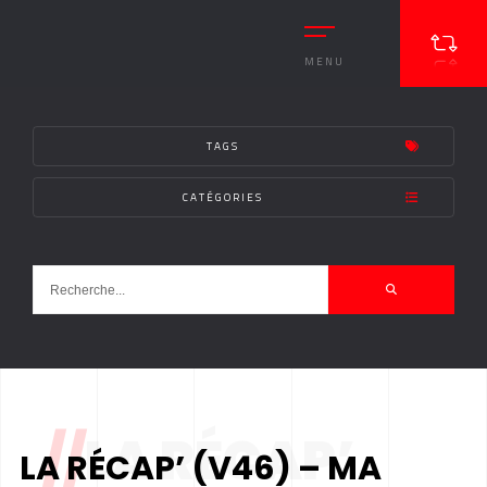
MENU
TAGS
CATÉGORIES
//
LA RÉCAP’
LA RÉCAP’ (V46) – MA