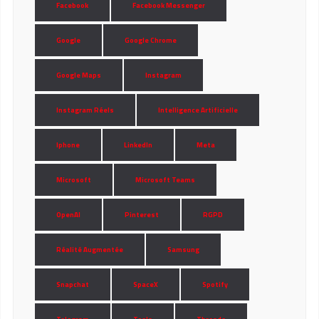
Facebook
Facebook Messenger
Google
Google Chrome
Google Maps
Instagram
Instagram Réels
Intelligence Artificielle
Iphone
LinkedIn
Meta
Microsoft
Microsoft Teams
OpenAI
Pinterest
RGPD
Réalité Augmentée
Samsung
Snapchat
SpaceX
Spotify