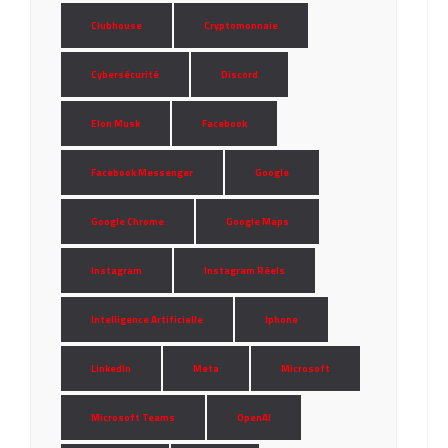
Clubhouse
Cryptomonnaie
Cybersécurité
Discord
Elon Musk
Facebook
Facebook Messenger
Google
Google Chrome
Google Maps
Instagram
Instagram Réels
Intelligence Artificielle
Iphone
LinkedIn
Meta
Microsoft
Microsoft Teams
OpenAI