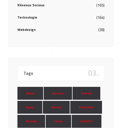
Réseaux Sociaux
(165)
Technologie
(164)
Webdesign
(38)
03.
Tags
Adobe
Amazon
Android
Apple
Bitcoin
Blockchain
Bluesky
Canva
ChatGPT