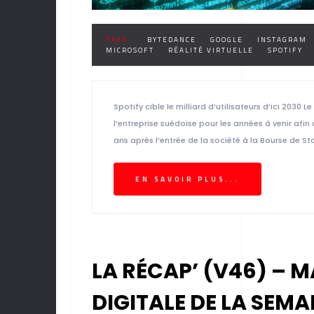
TAGS :
BYTEDANCE
GOOGLE
INSTAGRAM
MICROSOFT
RÉALITÉ VIRTUELLE
SPOTIFY
Spotify cible le milliard d’utilisateurs d’ici 2030 
l’entreprise suédoise pour les années à venir afin 
ans après l’entrée de la société à la Bourse de St
EN SAVOIR PLUS...
LA RÉCAP’ (V46) – M
DIGITALE DE LA SEMA