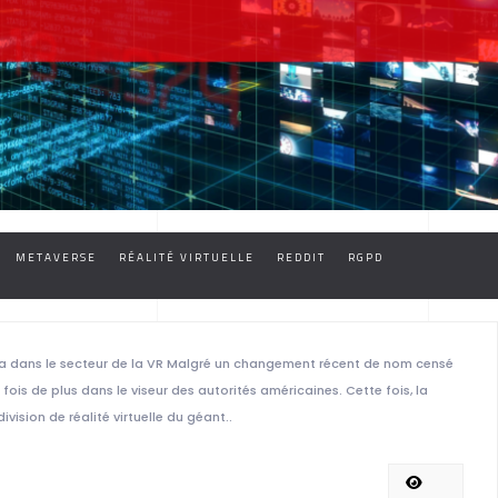
METAVERSE
RÉALITÉ VIRTUELLE
REDDIT
RGPD
a dans le secteur de la VR Malgré un changement récent de nom censé
fois de plus dans le viseur des autorités américaines. Cette fois, la
vision de réalité virtuelle du géant..