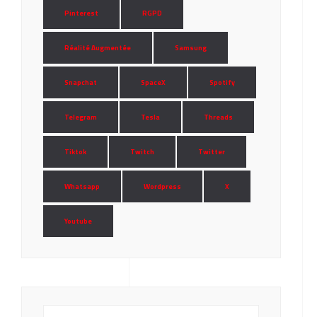
Pinterest
RGPD
Réalité Augmentée
Samsung
Snapchat
SpaceX
Spotify
Telegram
Tesla
Threads
Tiktok
Twitch
Twitter
Whatsapp
Wordpress
X
Youtube