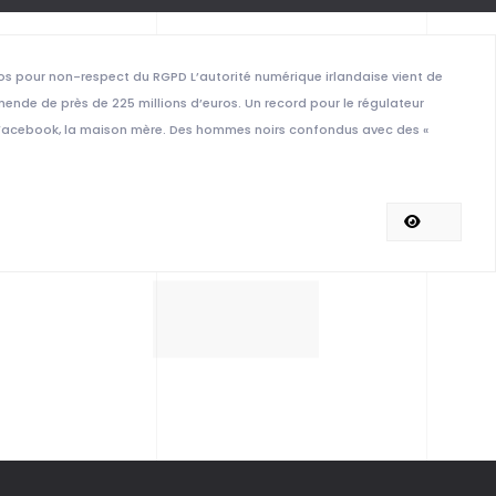
os pour non-respect du RGPD L’autorité numérique irlandaise vient de
nde de près de 225 millions d’euros. Un record pour le régulateur
r Facebook, la maison mère. Des hommes noirs confondus avec des «