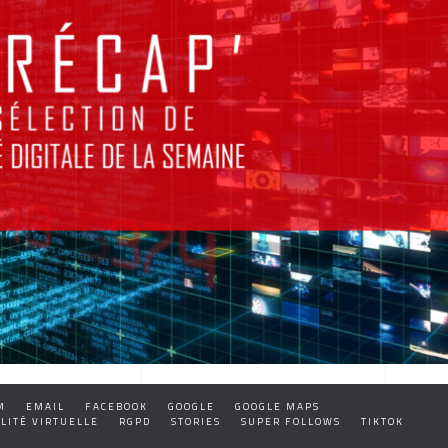
M
EMAIL
FACEBOOK
GOOGLE
GOOGLE MAPS
LITÉ VIRTUELLE
RGPD
STORIES
SUPER FOLLOWS
TIKTOK