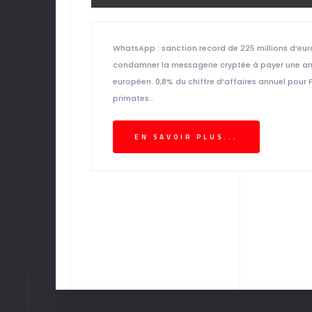
WhatsApp : sanction record de 225 millions d’eur
condamner la messagerie cryptée à payer une ame
européen. 0,8% du chiffre d’affaires annuel pou
primates..
EN SAVOIR PLUS...