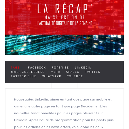
TAGS :
FACEBOOK
FORTNITE
LINKEDIN
MARK ZUCKERBERG
META
SPACEX
TWITTER
TWITTER BLUE
WHATSAPP
YOUTUBE
Nouveautés LinkedIn: aimer en tant que page sur mobile et
aimer une autre page en tant que page Décidément, les
nouvelles fonctionnalités pour les pages pleuvent sur
LinkedIn. Après l’outil de programmation pour les posts puis
pour les articles et les newsletters, voici donc les deux