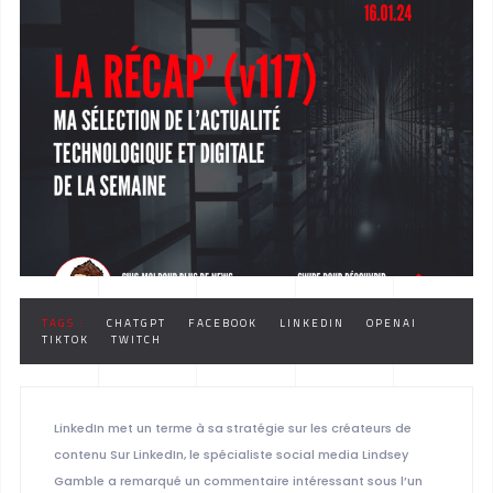
TAGS :
CHATGPT
FACEBOOK
LINKEDIN
OPENAI
TIKTOK
TWITCH
LinkedIn met un terme à sa stratégie sur les créateurs de
contenu Sur LinkedIn, le spécialiste social media Lindsey
Gamble a remarqué un commentaire intéressant sous l’un