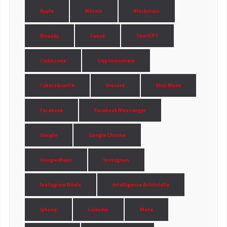
Apple
Bitcoin
Blockchain
Bluesky
Canva
ChatGPT
Clubhouse
Cryptomonnaie
Cybersécurité
Discord
Elon Musk
Facebook
Facebook Messenger
Google
Google Chrome
Google Maps
Instagram
Instagram Réels
Intelligence Artificielle
Iphone
LinkedIn
Meta