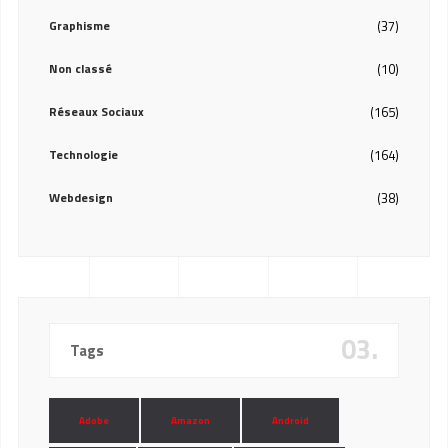
Graphisme
(37)
Non classé
(10)
Réseaux Sociaux
(165)
Technologie
(164)
Webdesign
(38)
03.
Tags
Adobe
Amazon
Android