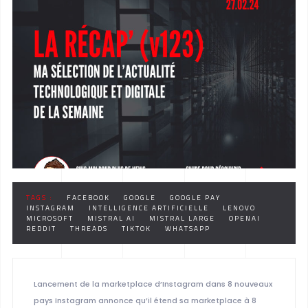
TAGS :
FACEBOOK
GOOGLE
GOOGLE PAY
INSTAGRAM
INTELLIGENCE ARTIFICIELLE
LENOVO
MICROSOFT
MISTRAL AI
MISTRAL LARGE
OPENAI
REDDIT
THREADS
TIKTOK
WHATSAPP
Lancement de la marketplace d’Instagram dans 8 nouveaux
pays Instagram annonce qu’il étend sa marketplace à 8