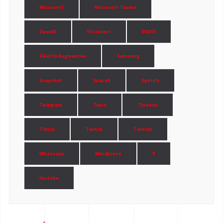
Microsoft
Microsoft Teams
OpenAI
Pinterest
RGPD
Réalité Augmentée
Samsung
Snapchat
SpaceX
Spotify
Telegram
Tesla
Threads
Tiktok
Twitch
Twitter
Whatsapp
Wordpress
X
Youtube