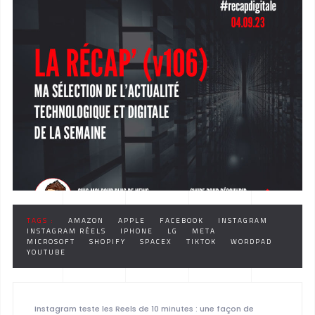
TAGS :
AMAZON
APPLE
FACEBOOK
INSTAGRAM
INSTAGRAM RÉELS
IPHONE
LG
META
MICROSOFT
SHOPIFY
SPACEX
TIKTOK
WORDPAD
YOUTUBE
Instagram teste les Reels de 10 minutes : une façon de