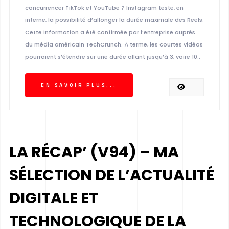
concurrencer TikTok et YouTube ? Instagram teste, en
interne, la possibilité d’allonger la durée maximale des Reels.
Cette information a été confirmée par l’entreprise auprès
du média américain TechCrunch. À terme, les courtes vidéos
pourraient s’étendre sur une durée allant jusqu’à 3, voire 10..
EN SAVOIR PLUS...
LA RÉCAP’ (V94) – MA
SÉLECTION DE L’ACTUALITÉ
DIGITALE ET
TECHNOLOGIQUE DE LA