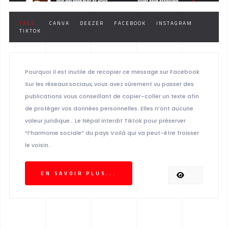
TAGS :
CANVA
DEEZER
FACEBOOK
INSTAGRAM
TIKTOK
Pourquoi il est inutile de recopier ce message sur Facebook
Sur les réseaux sociaux, vous avez sûrement vu passer des
publications vous conseillant de copier-coller un texte afin
de protéger vos données personnelles. Elles n’ont aucune
valeur juridique… Le Népal interdit Tiktok pour préserver
“l’harmonie sociale” du pays Voilà qui va peut-être froisser
le voisin..
EN SAVOIR PLUS...