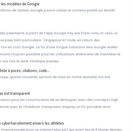
er les modèles de Google
ions de dollars, Google pourra utiliser le contenu publié sur Reddit
4 PAR 
r des paiements à partir de l’app Google Pay aux États-Unis, et celui-ci
 pays bien particuliers : Singapour et l’Inde, en raison des
 l’on en croit Google. La fin d’une longue transition vers Google Wallet
oins toujours possible pour les utilisateurs américains de transférer le
une fois la date fatidique passée.
liste à puces, citations, code…
App, quatre nouvelles options de mise en forme textuelle ont été
GYO
an est transparent
casion pour les constructeurs de se distinguer avec des concepts high
celone avec le ThinkBook Transparent Display, un PC portable dont
e cyberharcèlement envers les athlètes
internationale pour un Internet plus sûr) qui avait lieu le 6 février dernier,