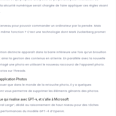
la sécurité numérique serait chargée de faire appliquer ces règles visant
.
LA SEM
le cerveau pour pouvoir commander un ordinateur par la pensée. Mais
a même fonction ? C’est une technologie dont Mark Zuckerberg promet
ion distincte apparaît dans la barre inférieure une fois qu’un brouillon
t ainsi la gestion des contenus en attente. En parallèle avec la nouvelle
rtagé une photo en utilisant le nouveau raccourci de l’appareil photo.
hotos sur Threads.
 application Photos
6 FÉV
avouer que dans le monde de la retouche photo, il y a quelques
ment vous permettre de supprimer les éléments gênants des photos.
e qui rivalise avec GPT-4, et s’allie à Microsoft
tral Large”, dédié au raisonnement de haut niveau pour des tâches
es performances du modèle GPT-4 d’OpenAI.