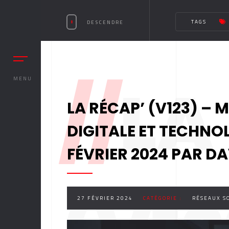
TAGS
DESCENDRE
//
LA
MENU
LA RÉCAP’ (V123) – 
DIGITALE ET TECHNO
FÉVRIER 2024 PAR D
27 FÉVRIER 2024
CATÉGORIE :
RÉSEAUX S