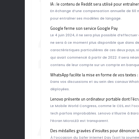
IA : le contenu de Reddit sera utilisé pour entraîn
En échange d’une compensation annuelle de 60 mill
pour entraîner ses modèles de langage.
202
Google ferme son service Google Pay
Le 4 juin 2024, il ne sera plus possible d’effectue
ne sera à ce moment plus disponible que dans deux
caractéristiques particulières de ces deux pays, si
qui avait commencé à partir de 2022. Il sera néanm
contenu de leur compte sur un compte en banque 
WhatsApp facilite la mise en forme de vos textes : 
Dans vos discussions et au sein des canaux Whats
déployées.
AN
Lenovo présente un ordinateur portable dont l’écr
Le Mobile World Congress, comme le CES, est l’oc
tech parfois improbables. Lenovo s’illustre à Bar
l’écran MicroLED est transparent.
Des médailles gravées d’insultes pour dénoncer l
À l’occasion du Safer Internet Day (soit la journée 