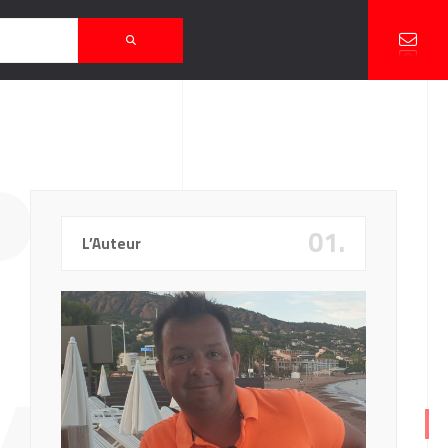
P’
01.
L’Auteur