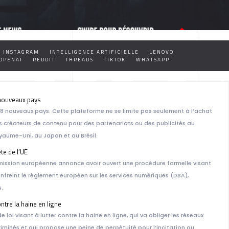
INSTAGRAM
INTELLIGENCE ARTIFICIELLE
LENOVO
TALE E
OPENAI
REDDIT
THREADS
TIKTOK
WHATSAPP
 nouveaux pays
8 nouveaux pays. Cette plateforme ne se limite pas seulement à l’achat
es créateurs de contenu pour des partenariats ou des publicités au
yaume-Uni, au Japon et au Brésil.
te de l’UE
mission européenne annonce avoir ouvert une procédure formelle visant
HNOLO
 enfreint le règlement européen sur les services numériques (DSA),
.
ontre la haine en ligne
 loi visant à lutter contre la haine en ligne, qui va obliger les réseaux
minés et qui propose une peine de perpétuité pour l’incitation au