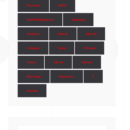
Pinterest
RGPD
Réalité Augmentée
Samsung
DAVID
Snapchat
SpaceX
Spotify
Telegram
Tesla
Threads
Tiktok
Twitch
Twitter
Whatsapp
Wordpress
X
Youtube