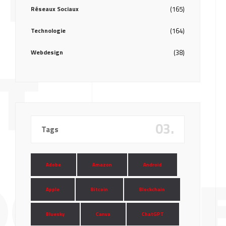
Réseaux Sociaux
(165)
Technologie
(164)
Webdesign
(38)
T
03.
Tags
Adobe
Amazon
Android
GIQU
Apple
Bitcoin
Blockchain
Bluesky
Canva
ChatGPT