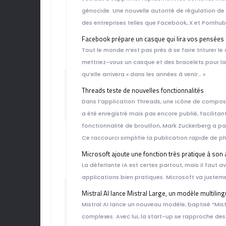
génocide. Une nouvelle autorité de régulation de 
des entreprises telles que Facebook, X et Pornhub
Facebook prépare un casque qui lira vos pensées
DE 
Tout le monde n’est pas près à se faire triturer 
mettriez-vous un casque et des bracelets pour l
qu’elle arrivera « dans les années à venir… »
Threads teste de nouvelles fonctionnalités
Dans l’application Threads, une icône de composit
a été enregistré mais pas encore publié, facilitan
fonctionnalité de brouillon, Mark Zuckerberg a pa
Ce raccourci simplifie la publication rapide de p
Microsoft ajoute une fonction très pratique à son
DU 2
La déferlante IA est certes partout, mais il faut 
applications bien pratiques. Microsoft va juste
Mistral AI lance Mistral Large, un modèle multilingu
Mistral AI lance un nouveau modèle, baptisé “Mis
complexes. Avec lui, la start-up se rapproche d