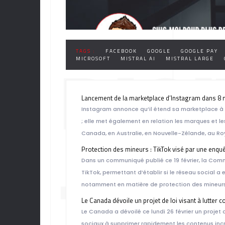
TAGS :
FACEBOOK
GOOGLE
GOOGLE PAY
DIGI
MICROSOFT
MISTRAL AI
MISTRAL LARGE
Lancement de la marketplace d’Instagram dans 8
Instagram annonce qu’il étend sa marketplace à 
; elle met également en relation les marques et l
Canada, en Australie, en Nouvelle-Zélande, au Ro
Protection des mineurs : TikTok visé par une enquê
Dans un communiqué publié ce 19 février, la Com
TEC
TikTok, permettant d’établir si le réseau social a
notamment en matière de protection des mineurs
Le Canada dévoile un projet de loi visant à lutter c
Le Canada a dévoilé ce lundi 26 février un projet de
sociaux à supprimer rapidement les contenus incri