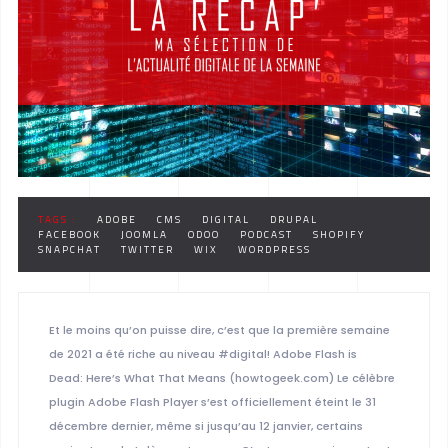
TAGS :
ADOBE
CMS
DIGITAL
DRUPAL
FACEBOOK
JOOMLA
ODOO
PODCAST
SHOPIFY
SNAPCHAT
TWITTER
WIX
WORDPRESS
Et le moins qu’on puisse dire, c’est que la première semaine
de 2021 a été riche au niveau #digital! Adobe Flash is
Dead: Here’s What That Means (howtogeek.com) Le célèbre
plugin Adobe Flash Player s’est officiellement éteint le 31
décembre dernier, même si jusqu’au 12 janvier, certains