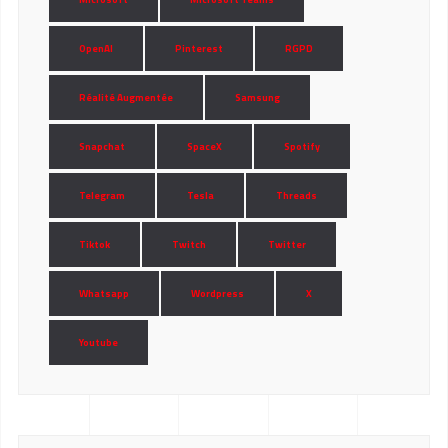
OpenAI
Pinterest
RGPD
Réalité Augmentée
Samsung
Snapchat
SpaceX
Spotify
Telegram
Tesla
Threads
Tiktok
Twitch
Twitter
Whatsapp
Wordpress
X
Youtube