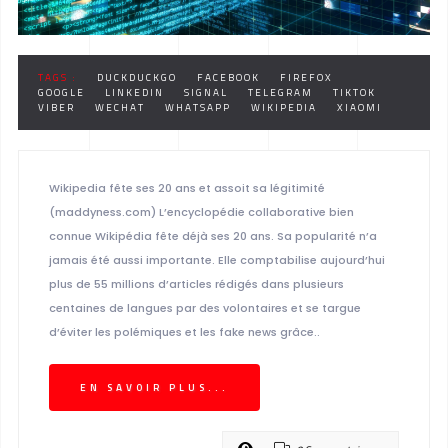
TAGS :
DUCKDUCKGO
FACEBOOK
FIREFOX
GOOGLE
LINKEDIN
SIGNAL
TELEGRAM
TIKTOK
VIBER
WECHAT
WHATSAPP
WIKIPEDIA
XIAOMI
Wikipedia fête ses 20 ans et assoit sa légitimité
(maddyness.com) L’encyclopédie collaborative bien
connue Wikipédia fête déjà ses 20 ans. Sa popularité n’a
jamais été aussi importante. Elle comptabilise aujourd’hui
plus de 55 millions d’articles rédigés dans plusieurs
centaines de langues par des volontaires et se targue
d’éviter les polémiques et les fake news grâce..
EN SAVOIR PLUS...