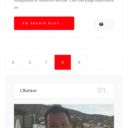
navigateurs le tolèreront encore. C’est une page importante
de..
EN SAVOIR PLUS...
6
7
8
01.
L’Auteur