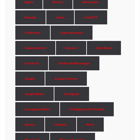
Apple
Bitcoin
Blockchain
Bluesky
Canva
ChatGPT
Clubhouse
Cryptomonnaie
Cybersécurité
Discord
Elon Musk
Facebook
Facebook Messenger
Google
Google Chrome
Google Maps
Instagram
Instagram Réels
Intelligence Artificielle
Iphone
LinkedIn
Meta
Microsoft
Microsoft Teams