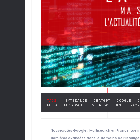
TAGS :
BYTEDANCE
CHATGPT
GOOGLE
META
MICROSOFT
MICROSOFT BING
PAYP
Nouveautés Google : Multisearch en France, vue 
dernières avancées dans le domaine de l’intelligen