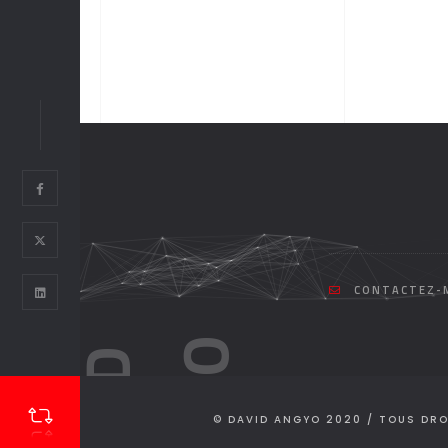
CONTACTEZ-M
O
D
A
V
I
D
A
N
G
Y
© DAVID ANGYO 2020 / TOUS DRO