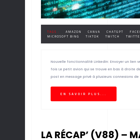
TAGS :
AMAZON
CANVA
CHATGPT
FACE
MICROSOFT BING
TIKTOK
TWITCH
TWITTE
Nouvelle fonctionnalité LinkedIn: Envoyer un lien 
fois Le petit avion qui se trouve en bas à droite 
post en message privé à plusieurs connexions de 1
EN SAVOIR PLUS...
LA RÉCAP’ (V88) – M