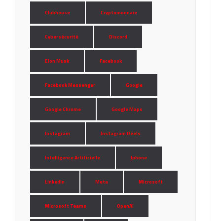
Clubhouse
Cryptomonnaie
Cybersécurité
Discord
Elon Musk
Facebook
Facebook Messenger
Google
Google Chrome
Google Maps
Instagram
Instagram Réels
Intelligence Artificielle
Iphone
LinkedIn
Meta
Microsoft
Microsoft Teams
OpenAI