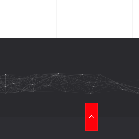
T
O
P