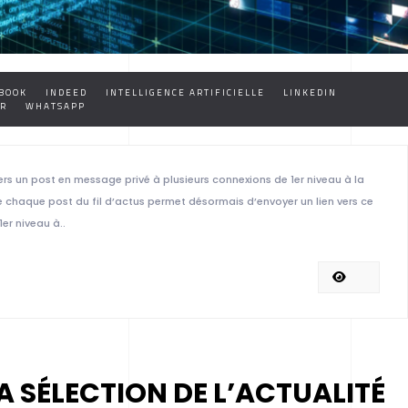
BOOK
INDEED
INTELLIGENCE ARTIFICIELLE
LINKEDIN
R
WHATSAPP
vers un post en message privé à plusieurs connexions de 1er niveau à la
de chaque post du fil d’actus permet désormais d’envoyer un lien vers ce
er niveau à..
A SÉLECTION DE L’ACTUALITÉ