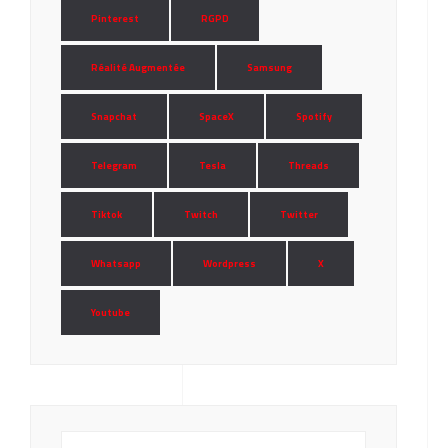
Pinterest
RGPD
Réalité Augmentée
Samsung
Snapchat
SpaceX
Spotify
Telegram
Tesla
Threads
Tiktok
Twitch
Twitter
Whatsapp
Wordpress
X
Youtube