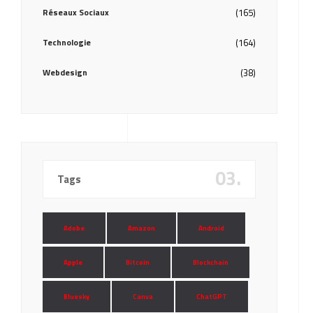
Réseaux Sociaux
(165)
Technologie
(164)
Webdesign
(38)
03.
Tags
Adobe
Amazon
Android
Apple
Bitcoin
Blockchain
Bluesky
Canva
ChatGPT