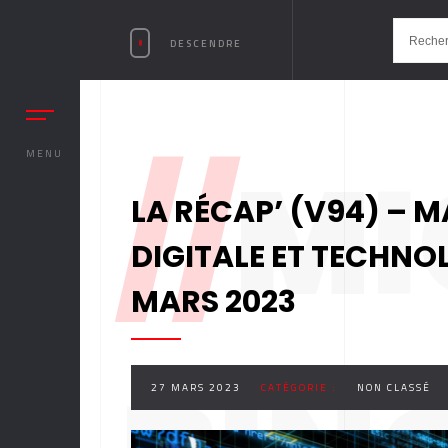
DESCENDRE
//
MI
MENU
LA RÉCAP’ (V94) – M
DIGITALE ET TECHNO
MARS 2023
27 MARS 2023
CATÉGORIE :
NON CLASSÉ