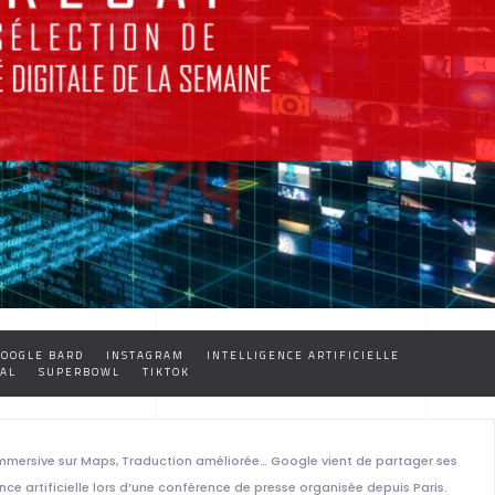
GOOGLE BARD
INSTAGRAM
INTELLIGENCE ARTIFICIELLE
AL
SUPERBOWL
TIKTOK
immersive sur Maps, Traduction améliorée… Google vient de partager ses
ce artificielle lors d’une conférence de presse organisée depuis Paris.