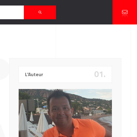
P’
01.
L’Auteur