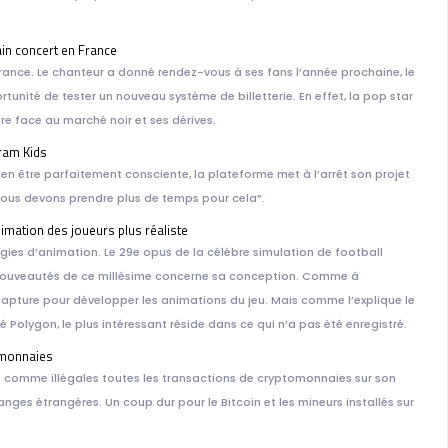
ain concert en France
rance. Le chanteur a donné rendez-vous à ses fans l’année prochaine, le
ortunité de tester un nouveau système de billetterie. En effet, la pop star
re face au marché noir et ses dérives.
ram Kids
’en être parfaitement consciente, la plateforme met à l’arrêt son projet
e nous devons prendre plus de temps pour cela”.
nimation des joueurs plus réaliste
gies d’animation. Le 29e opus de la célèbre simulation de football
des nouveautés de ce millésime concerne sa conception. Comme à
apture pour développer les animations du jeu. Mais comme l’explique le
é Polygon, le plus intéressant réside dans ce qui n’a pas été enregistré.
tomonnaies
 comme illégales toutes les transactions de cryptomonnaies sur son
anges étrangères. Un coup dur pour le Bitcoin et les mineurs installés sur