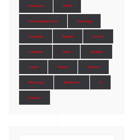
Pinterest
RGPD
Réalité Augmentée
Samsung
Snapchat
SpaceX
Spotify
Telegram
Tesla
Threads
Tiktok
Twitch
Twitter
Whatsapp
Wordpress
X
Youtube