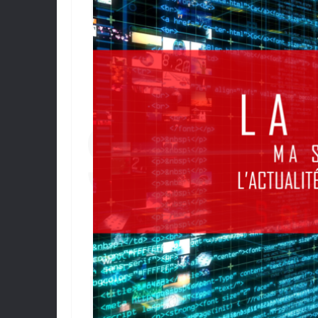
(V33
SÉL
L’A