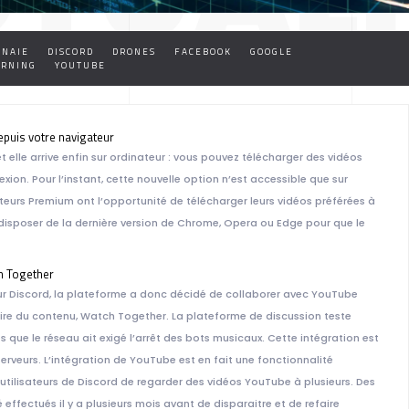
NAIE
DISCORD
DRONES
FACEBOOK
GOOGLE
ARNING
YOUTUBE
TALE D
puis votre navigateur
 elle arrive enfin sur ordinateur : vous pouvez télécharger des vidéos
ion. Pour l’instant, cette nouvelle option n’est accessible que sur
teurs Premium ont l’opportunité de télécharger leurs vidéos préférées à
t disposer de la dernière version de Chrome, Opera ou Edge pour que le
ch Together
ur Discord, la plateforme a donc décidé de collaborer avec YouTube
AINE
ire du contenu, Watch Together. La plateforme de discussion teste
que le réseau ait exigé l’arrêt des bots musicaux. Cette intégration est
erveurs. L’intégration de YouTube est en fait une fonctionnalité
ilisateurs de Discord de regarder des vidéos YouTube à plusieurs. Des
 effectués il y a plusieurs mois avant de disparaitre et de refaire