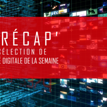
) – M
ECTION
CTUALI