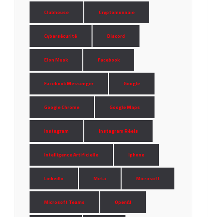
Clubhouse
Cryptomonnaie
Cybersécurité
Discord
Elon Musk
Facebook
Facebook Messenger
Google
Google Chrome
Google Maps
Instagram
Instagram Réels
Intelligence Artificielle
Iphone
LinkedIn
Meta
Microsoft
Microsoft Teams
OpenAI