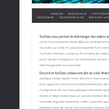
TAGS :
AMAZON
BLOCKCHAIN
CRYPTOMON
INSTAGRAM
INSTAGRAM KIDS
MACHINE LE
DIGI
YouTube vous permet de télécharger des vidéos de
Cette fonctionnalité existe déjà sur smartphone et
YouTube sur votre PC pour les regarder hors connex
YouTube Premium. Jusqu’au 19 octobre, les utilisa
partir de leur navigateur. Les internautes doiven
téléchargement soit autorisé.
Discord et YouTube collaborent afin de créer Wat
Quelque temps après l’arrêt des bots musicaux s
SEM
pour apporter une fonctionnalité permettant de l
l’intégration de YouTube quelques semaines après 
d’ores et déjà visible dans un certain nombre de s
nommée regarder ensemble. Celle-ci permet aux ut
premiers tests de cette fonctionnalité avaient été