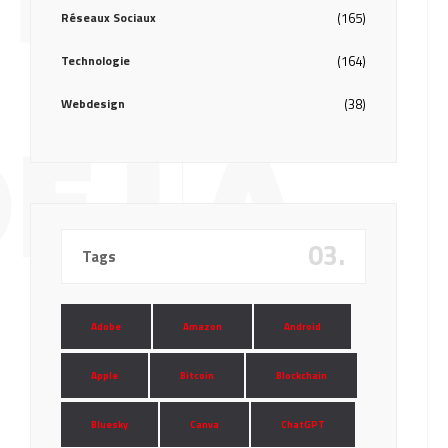
Réseaux Sociaux
(165)
Technologie
(164)
Webdesign
(38)
E LA
03.
Tags
Adobe
Amazon
Android
Apple
Bitcoin
Blockchain
Bluesky
Canva
ChatGPT