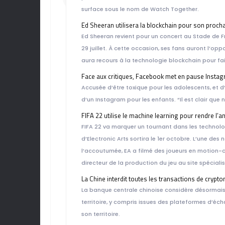
surface sous le nom de Watch Together.
Ed Sheeran utilisera la blockchain pour son proch
Ed Sheeran revient pour un concert au Stade de F
29 juillet. À cette occasion, ses fans auront l’opp
aura recours à la technologie blockchain pour fai
Face aux critiques, Facebook met en pause Instag
Accusée d’être toxique pour les adolescents, et d
d’un Instagram pour les enfants. “Il est clair qu
FIFA 22 utilise le machine learning pour rendre l’a
FIFA 22 va marquer un tournant dans les technolo
d’Electronic Arts sortira le 1er octobre. L’une 
l’accoutumée, EA a filmé des joueurs en motion-c
directeur de la production du jeu au site spécialis
La Chine interdit toutes les transactions de cryp
La banque centrale chinoise considère désormais
territoire, y compris issues des plateformes d’éch
son territoire.