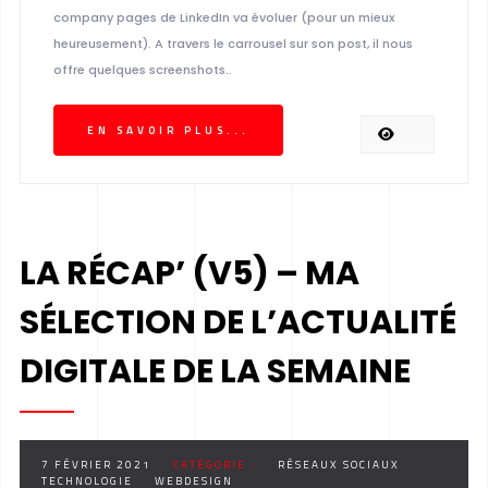
company pages de LinkedIn va évoluer (pour un mieux
heureusement). A travers le carrousel sur son post, il nous
offre quelques screenshots..
EN SAVOIR PLUS...
LA RÉCAP’ (V5) – MA
SÉLECTION DE L’ACTUALITÉ
DIGITALE DE LA SEMAINE
7 FÉVRIER 2021
CATÉGORIE :
RÉSEAUX SOCIAUX
TECHNOLOGIE
WEBDESIGN