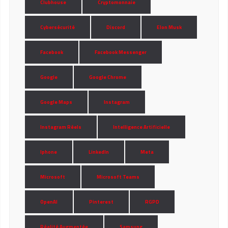
Clubhouse
Cryptomonnaie
Cybersécurité
Discord
Elon Musk
Facebook
Facebook Messenger
Google
Google Chrome
Google Maps
Instagram
Instagram Réels
Intelligence Artificielle
Iphone
LinkedIn
Meta
Microsoft
Microsoft Teams
OpenAI
Pinterest
RGPD
Réalité Augmentée
Samsung