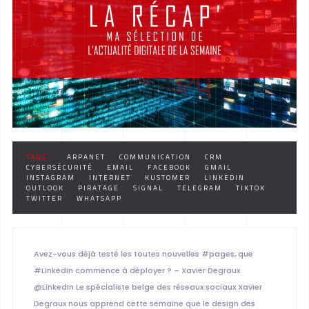
TAGS :
ARPANET
COMMUNICATION
CRM
CYBERSÉCURITÉ
EMAIL
FACEBOOK
GMAIL
INSTAGRAM
INTERNET
KUSTOMER
LINKEDIN
OUTLOOK
PIRATAGE
SIGNAL
TELEGRAM
TIKTOK
TWITTER
WHATSAPP
Avez-vous déjà testé les toutes nouvelles #pages, que
#Linkedin commence à déployer ? – Xavier Degraux
@LinkedIn Le spécialiste belge des réseaux sociaux Xavier
Degraux nous apprend cette semaine que le design des