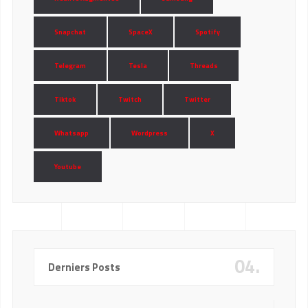
Snapchat
SpaceX
Spotify
Telegram
Tesla
Threads
Tiktok
Twitch
Twitter
Whatsapp
Wordpress
X
Youtube
04.
Derniers Posts