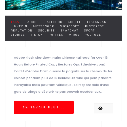
TAGS :
ADOBE
FACEBOOK
GOOGLE
INSTAGRAM
LINKEDIN
MESSENGER
MICROSOFT
PINTEREST
RÉPUTATION
SÉCURITÉ
SNAPCHAT
SPORT
STORIES
TIKTOK
TWITTER
VIRUS
YOUTUBE
Adobe Flash Shutdown Halts Chinese Railroad for Over 16
Hours Before Pirated Copy Restores Ops (thedrive.com)
L’arrêt d’Adobe Flash a semé la pagaille sur le chemin de fer
chinois pendant plus de 16 heures! Histoire qui peut paraître
incroyable mais pourtant véridique… Le responsable d’une
gare de triage a déclaré ne pas pouvoir accéder aux..
EN SAVOIR PLUS...