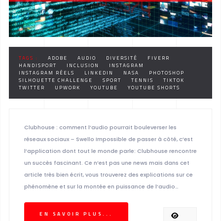
TAGS :
ADOBE
AUDIO
DIVERSITÉ
FIVERR
HANDISPORT
INCLUSION
INSTAGRAM
INSTAGRAM RÉELS
LINKEDIN
NASA
PHOTOSHOP
SILHOUETTE CHALLENGE
SPORT
TENNIS
TIKTOK
TWITTER
UPWORK
YOUTUBE
YOUTUBE SHORTS
Clubhouse : comment l’audio pourrait bouleverser les
réseaux sociaux – Swello Impossible de passer à côté, c’est
l’application dont tout le monde parle: Clubhouse rencontre
un succès fascinant. Ce n’est pas une news mais dans cet
article très bien écrit, vous trouverez des explications sur ce
phénomène et sur la montée en puissance de l’audio…
EN SAVOIR PLUS...