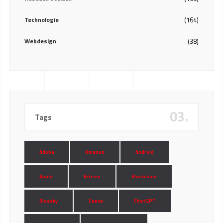
Technologie
(164)
Webdesign
(38)
03.
Tags
Adobe
Amazon
Android
Apple
Bitcoin
Blockchain
Bluesky
Canva
ChatGPT