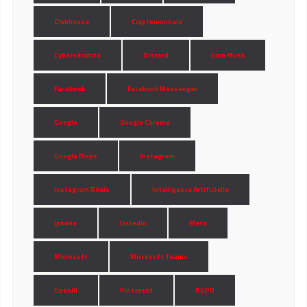
Clubhouse
Cryptomonnaie
Cybersécurité
Discord
Elon Musk
Facebook
Facebook Messenger
Google
Google Chrome
Google Maps
Instagram
Instagram Réels
Intelligence Artificielle
Iphone
LinkedIn
Meta
Microsoft
Microsoft Teams
OpenAI
Pinterest
RGPD