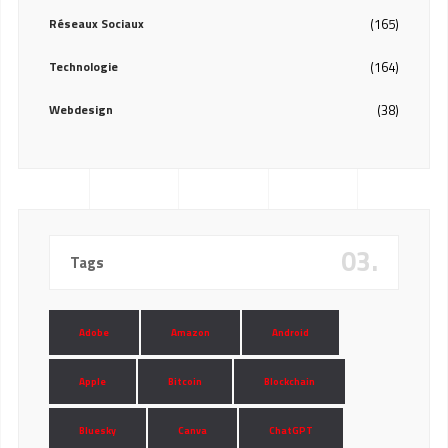
Réseaux Sociaux
(165)
Technologie
(164)
Webdesign
(38)
03.
Tags
Adobe
Amazon
Android
Apple
Bitcoin
Blockchain
Bluesky
Canva
ChatGPT