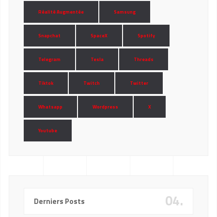
Réalité Augmentée
Samsung
Snapchat
SpaceX
Spotify
Telegram
Tesla
Threads
Tiktok
Twitch
Twitter
Whatsapp
Wordpress
X
Youtube
04.
Derniers Posts