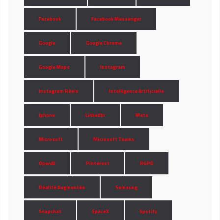
Facebook
Facebook Messenger
Google
Google Chrome
Google Maps
Instagram
Instagram Réels
Intelligence Artificielle
Iphone
LinkedIn
Meta
Microsoft
Microsoft Teams
OpenAI
Pinterest
RGPD
Réalité Augmentée
Samsung
Snapchat
SpaceX
Spotify