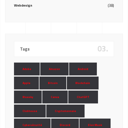
Webdesign
(38)
03.
Tags
Adobe
Amazon
Android
Apple
Bitcoin
Blockchain
Bluesky
Canva
ChatGPT
Clubhouse
Cryptomonnaie
Cybersécurité
Discord
Elon Musk