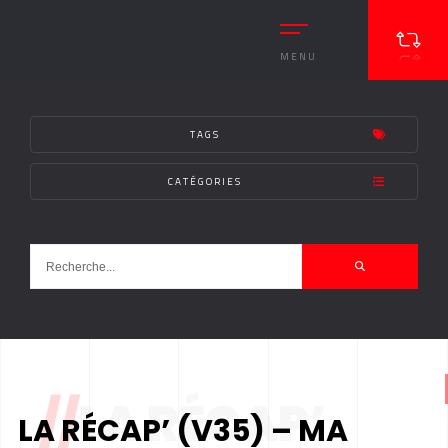
MENU
TAGS
CATÉGORIES
//
LA RÉCAP’
LA RÉCAP’ (V35) – MA