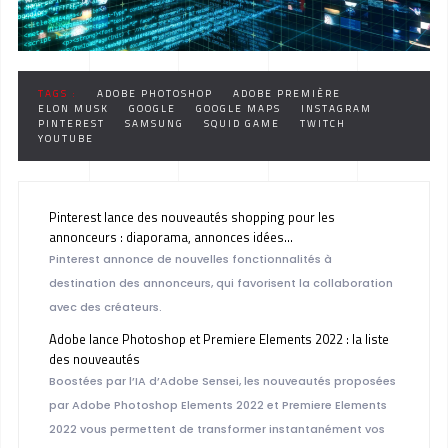
TAGS :
ADOBE PHOTOSHOP
ADOBE PREMIÈRE
ELON MUSK
GOOGLE
GOOGLE MAPS
INSTAGRAM
PINTEREST
SAMSUNG
SQUID GAME
TWITCH
YOUTUBE
Pinterest lance des nouveautés shopping pour les
annonceurs : diaporama, annonces idées…
Pinterest annonce de nouvelles fonctionnalités à
destination des annonceurs, qui favorisent la collaboration
avec des créateurs.
Adobe lance Photoshop et Premiere Elements 2022 : la liste
des nouveautés
Boostées par l’IA d’Adobe Sensei, les nouveautés proposées
par Adobe Photoshop Elements 2022 et Premiere Elements
2022 vous permettent de transformer instantanément vos