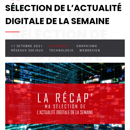
SÉLECTION DE L’ACTUALITÉ
(V35) – MA
DIGITALE DE LA SEMAINE
SÉLECTION DE
11 OCTOBRE 2021
CATÉGORIE :
GRAPHISME
L’ACTUALITÉ
RÉSEAUX SOCIAUX
TECHNOLOGIE
WEBDESIGN
DIGITALE DE LA
SEMAINE