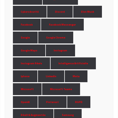
Cybersécurité
Discord
Elon Musk
Facebook
Facebook Messenger
Google
Google Chrome
Google Maps
Instagram
Instagram Réels
Intelligence Artificielle
Iphone
LinkedIn
Meta
Microsoft
Microsoft Teams
OpenAI
Pinterest
RGPD
Réalité Augmentée
Samsung