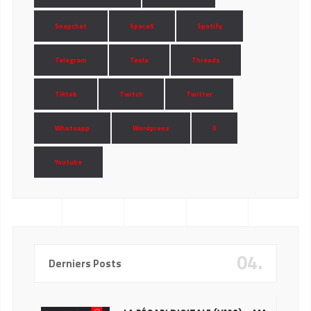
Snapchat
SpaceX
Spotify
Telegram
Tesla
Threads
Tiktok
Twitch
Twitter
Whatsapp
Wordpress
X
Youtube
04.
Derniers Posts