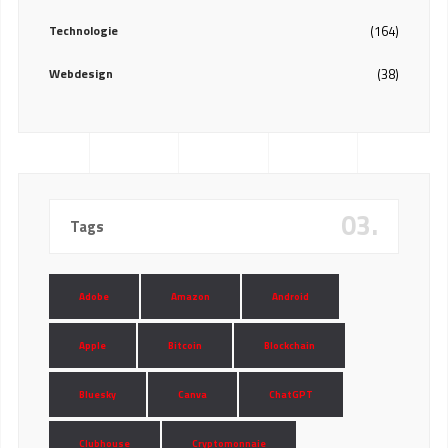
Technologie
(164)
Webdesign
(38)
03.
Tags
Adobe
Amazon
Android
Apple
Bitcoin
Blockchain
Bluesky
Canva
ChatGPT
Clubhouse
Cryptomonnaie