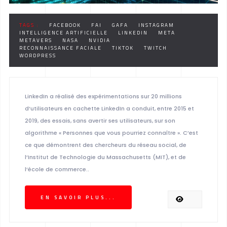
TAGS :
FACEBOOK
FAI
GAFA
INSTAGRAM
INTELLIGENCE ARTIFICIELLE
LINKEDIN
META
METAVERS
NASA
NVIDIA
RECONNAISSANCE FACIALE
TIKTOK
TWITCH
WORDPRESS
LinkedIn a réalisé des expérimentations sur 20 millions
d’utilisateurs en cachette LinkedIn a conduit, entre 2015 et
2019, des essais, sans avertir ses utilisateurs, sur son
algorithme « Personnes que vous pourriez connaître ». C’est
ce que démontrent des chercheurs du réseau social, de
l’Institut de Technologie du Massachusetts (MIT), et de
l’école de commerce..
EN SAVOIR PLUS...