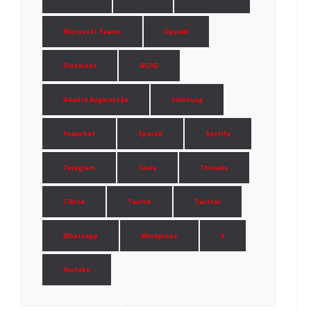
Microsoft Teams
OpenAI
Pinterest
RGPD
Réalité Augmentée
Samsung
Snapchat
SpaceX
Spotify
Telegram
Tesla
Threads
Tiktok
Twitch
Twitter
Whatsapp
Wordpress
X
Youtube