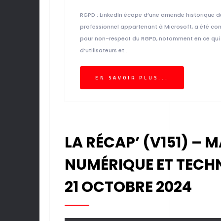
RGPD : LinkedIn écope d’une amende historique de 
professionnel appartenant à Microsoft, a été co
pour non-respect du RGPD, notamment en ce qui con
d’utilisateurs et..
EN SAVOIR PLUS...
LA RÉCAP’ (V151) – 
NUMÉRIQUE ET TECH
21 OCTOBRE 2024