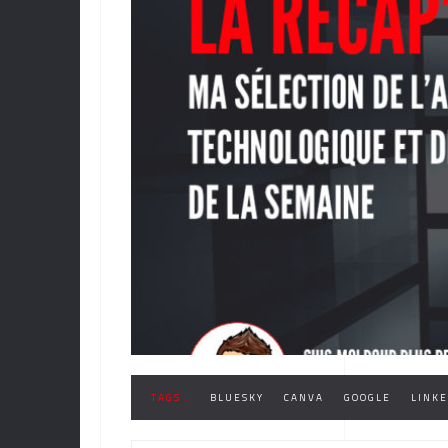
TAGS :
BLUESKY
CANVA
GOOGLE
LINKE