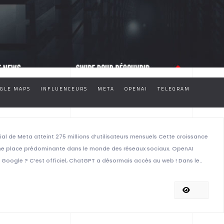
GLE MAPS
INFLUENCEURS
META
OPENAI
TELEGRAM
ial de Meta atteint 275 millions d’utilisateurs mensuels Cette croissance
 une place prédominante dans le monde des réseaux sociaux. OpenAI
 Google ? C’est officiel, ChatGPT a désormais accès au web ! Dans le..