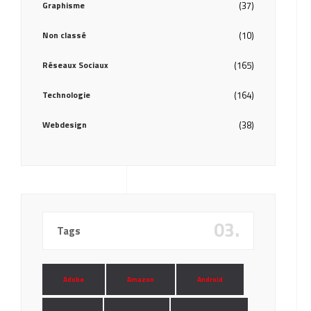
Graphisme
(37)
Non classé
(10)
Réseaux Sociaux
(165)
Technologie
(164)
Webdesign
(38)
03.
Tags
Adobe
Amazon
Android