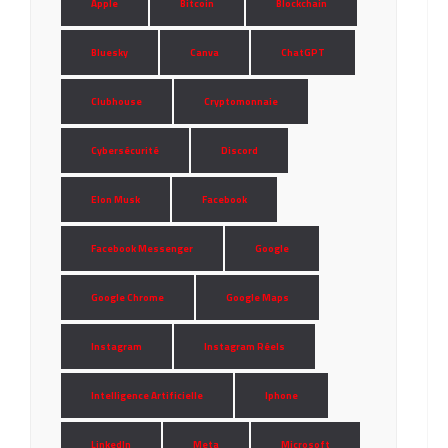
Apple
Bitcoin
Blockchain
Bluesky
Canva
ChatGPT
Clubhouse
Cryptomonnaie
Cybersécurité
Discord
Elon Musk
Facebook
Facebook Messenger
Google
Google Chrome
Google Maps
Instagram
Instagram Réels
Intelligence Artificielle
Iphone
LinkedIn
Meta
Microsoft