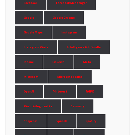
Facebook
Facebook Messenger
Google
Google Chrome
Google Maps
Instagram
Instagram Réels
Intelligence Artificielle
Iphone
LinkedIn
Meta
Microsoft
Microsoft Teams
OpenAI
Pinterest
RGPD
Réalité Augmentée
Samsung
Snapchat
SpaceX
Spotify