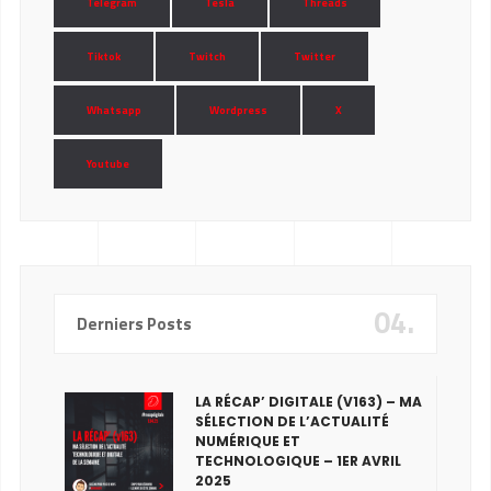
Telegram
Tesla
Threads
Tiktok
Twitch
Twitter
Whatsapp
Wordpress
X
Youtube
04.
Derniers Posts
LA RÉCAP’ DIGITALE (V163) – MA
SÉLECTION DE L’ACTUALITÉ
NUMÉRIQUE ET
TECHNOLOGIQUE – 1ER AVRIL
2025