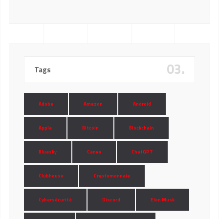
03.
Tags
Adobe
Amazon
Android
Apple
Bitcoin
Blockchain
Bluesky
Canva
ChatGPT
Clubhouse
Cryptomonnaie
Cybersécurité
Discord
Elon Musk