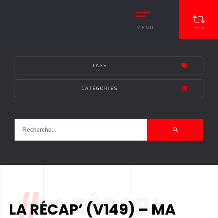
MENU
TAGS
CATÉGORIES
//
LA RÉCAP’
LA RÉCAP’ (V149) – MA