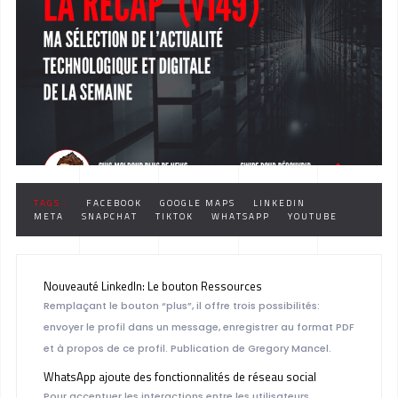
DU 7 OCTOBRE
2024
TAGS :
FACEBOOK
GOOGLE MAPS
LINKEDIN
META
SNAPCHAT
TIKTOK
WHATSAPP
YOUTUBE
Nouveauté LinkedIn: Le bouton Ressources
Remplaçant le bouton “plus”, il offre trois possibilités:
envoyer le profil dans un message, enregistrer au format PDF
et à propos de ce profil. Publication de Gregory Mancel.
WhatsApp ajoute des fonctionnalités de réseau social
Pour accentuer les interactions entre les utilisateurs