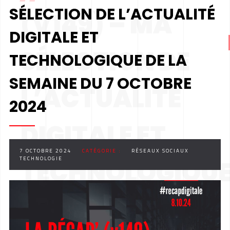
SÉLECTION DE L’ACTUALITÉ
(V149) – MA
DIGITALE ET
SÉLECTION DE
TECHNOLOGIQUE DE LA
SEMAINE DU 7 OCTOBRE
L’ACTUALITÉ
2024
DIGITALE ET
7 OCTOBRE 2024
CATÉGORIE :
RÉSEAUX SOCIAUX
TECHNOLOGIE
TECHNOLOGIQU
DE LA SEMAINE