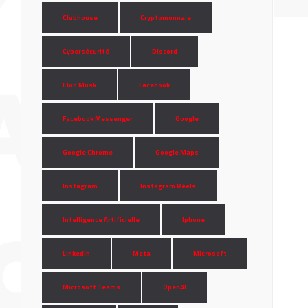
Clubhouse
Cryptomonnaie
Cybersécurité
Discord
AINE
Elon Musk
Facebook
Facebook Messenger
Google
Google Chrome
Google Maps
Instagram
Instagram Réels
TOBRE
Intelligence Artificielle
Iphone
LinkedIn
Meta
Microsoft
Microsoft Teams
OpenAI