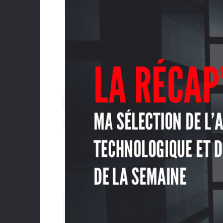
(V15
SÉL
L’A