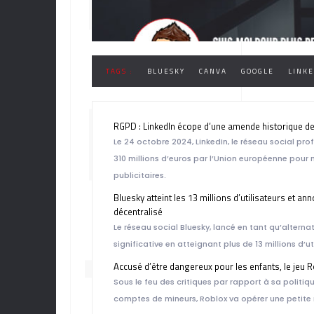
TAGS :
BLUESKY
CANVA
GOOGLE
LINKE
NUM
RGPD : LinkedIn écope d’une amende historique de
Le 24 octobre 2024, LinkedIn, le réseau social 
310 millions d’euros par l’Union européenne pou
publicitaires.
Bluesky atteint les 13 millions d’utilisateurs et
décentralisé
Le réseau social Bluesky, lancé en tant qu’alterna
TEC
significative en atteignant plus de 13 millions d’ut
Accusé d’être dangereux pour les enfants, le jeu R
Sous le feu des critiques par rapport à sa politiq
comptes de mineurs, Roblox va opérer une petite 