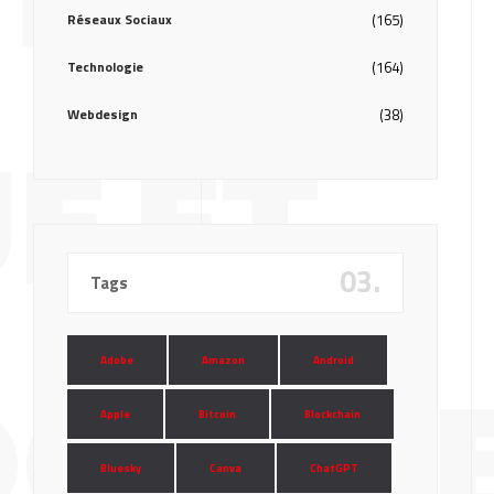
Réseaux Sociaux
(165)
Technologie
(164)
Webdesign
(38)
E ET
03.
Tags
Adobe
Amazon
Android
GIQU
Apple
Bitcoin
Blockchain
Bluesky
Canva
ChatGPT