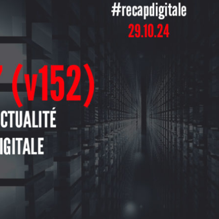
2) – 
ECTION
CTUALI