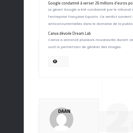
Google condamné à verser 26 millions d’euros pou
Le géant Google a été condamné par le tribunal 
l’entreprise française Equativ. Ce verdict survie
anticoncurrentielles dans le domaine de la publici
DE 
Canva dévoile Dream Lab
Canva a annoncé plusieurs nouveautés durant ce m
outil IA permettant de générer des images.
DU 
DAAN