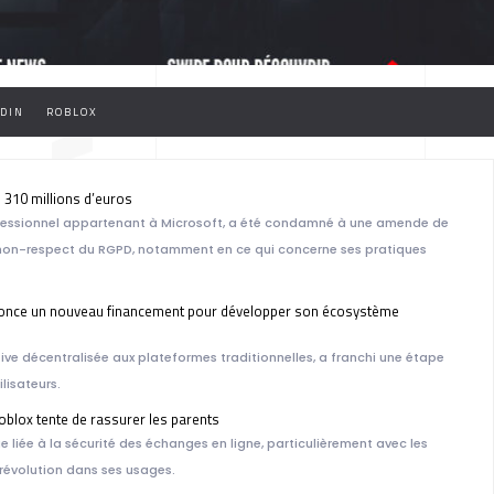
DIN
ROBLOX
ÉRIQU
 310 millions d’euros
professionnel appartenant à Microsoft, a été condamné à une amende de
r non-respect du RGPD, notamment en ce qui concerne ses pratiques
 annonce un nouveau financement pour développer son écosystème
tive décentralisée aux plateformes traditionnelles, a franchi une étape
HNOLO
ilisateurs.
oblox tente de rassurer les parents
ue liée à la sécurité des échanges en ligne, particulièrement avec les
révolution dans ses usages.