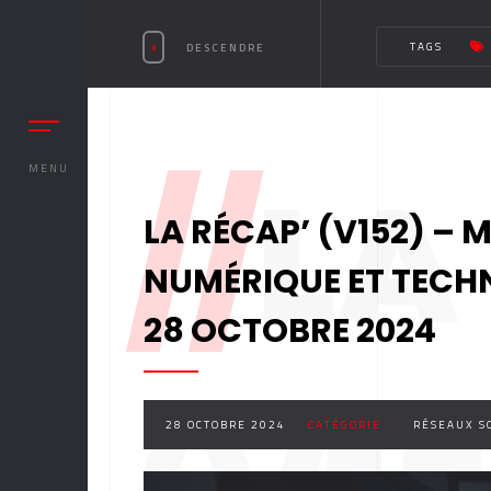
TAGS
DESCENDRE
//
LA
MENU
LA RÉCAP’ (V152) – 
NUMÉRIQUE ET TECH
28 OCTOBRE 2024
28 OCTOBRE 2024
CATÉGORIE :
RÉSEAUX S