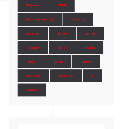
Pinterest
RGPD
Réalité Augmentée
Samsung
Snapchat
SpaceX
Spotify
Telegram
Tesla
Threads
Tiktok
Twitch
Twitter
Whatsapp
Wordpress
X
Youtube