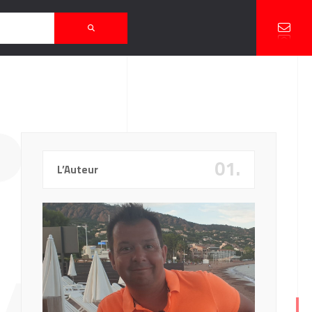
P’
01.
L’Auteur