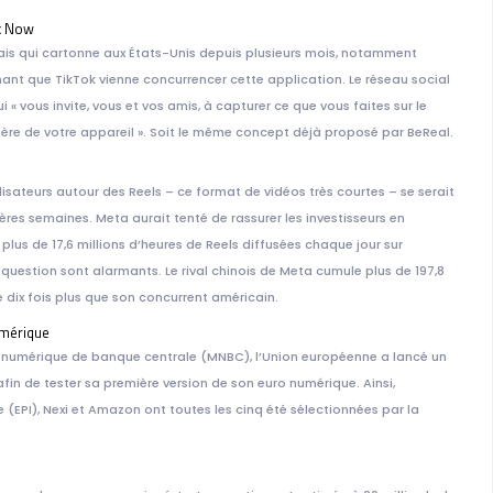
ok Now
çais qui cartonne aux États-Unis depuis plusieurs mois, notamment
nant que TikTok vienne concurrencer cette application. Le réseau social
« vous invite, vous et vos amis, à capturer ce que vous faites sur le
ière de votre appareil ». Soit le même concept déjà proposé par BeReal.
lisateurs autour des Reels – ce format de vidéos très courtes – se serait
ères semaines. Meta aurait tenté de rassurer les investisseurs en
: plus de 17,6 millions d’heures de Reels diffusées chaque jour sur
 question sont alarmants. Le rival chinois de Meta cumule plus de 197,8
de dix fois plus que son concurrent américain.
umérique
 numérique de banque centrale (MNBC), l’Union européenne a lancé un
fin de tester sa première version de son euro numérique. Ainsi,
 (EPI), Nexi et Amazon ont toutes les cinq été sélectionnées par la