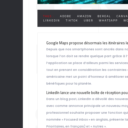
TAGS :
ADOBE
AMAZON
BEREAL
CANVA
LINKEDIN
TIKTOK
UBER
WHATSAPP
WO
DIGI
Google Maps propose désormais les itinéraires l
Depuis que nos smartphones sont ancrés dans not
lorsque l’on doit se rendre quelque part grâce à l
l’application se place d’ailleurs parmi les servic
tout en prenant en considération les contraintes a
américaine met un point d’honneur à améliorer ses
bénéfiques pour la planète.
LinkedIn lance une nouvelle boîte de réception po
SEM
Dans un blog post, LinkedIn a dévoilé des nouveaut
avec comme annonce principale un nouveau moyen 
professionnel souhaite proposer une fonction qui 
nommée « Focused Inbox » en anglais, présente la 
Prioritaires, en français) et « Autres ».