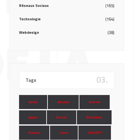
Réseaux Sociaux
(165)
Technologie
(164)
Webdesign
(38)
E LA
03.
Tags
Adobe
Amazon
Android
Apple
Bitcoin
Blockchain
Bluesky
Canva
ChatGPT