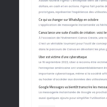
Adobe rachète Figma ! L’entreprise vient de l’an
dollars, en cash et en actions. Figma fait partie 
prototypes, représenter l’expérience des utilisat
Ce qui va changer sur WhatsApp en octobre
L’application de messagerie instantanée va hérite
Canva lance une suite d’outils de création : voici 
À l’occasion de l’événement Canva Create, une no
C’est un véritable tournant pour l’outil de conce
dans le parcours de Canva en dévoilant les plus
Uber est victime d’une cyberattaque
Le 16 septembre 2022, Uber a reconnu être victi
l’entreprise américaine ont vraisemblablement ét
importante cyberattaque, même si la société affir
au hacker d’accéder aux données des utilisateurs
Google Messages va bientôt transcrire les mess
La messagerie instantanée de Google va prochaine
aussi quelques ajouts pour simplifier l’utilisation d