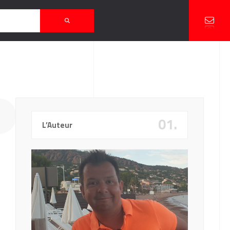
P’
01.
L’Auteur