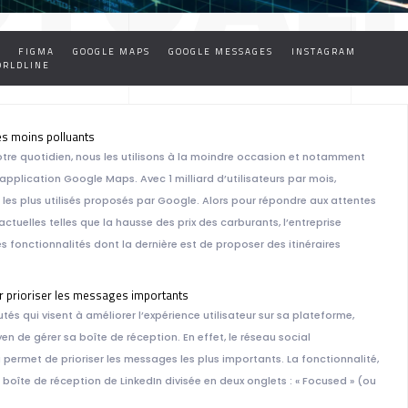
FIGMA
GOOGLE MAPS
GOOGLE MESSAGES
INSTAGRAM
RLDLINE
TALE D
es moins polluants
re quotidien, nous les utilisons à la moindre occasion et notamment
’application Google Maps. Avec 1 milliard d’utilisateurs par mois,
es les plus utilisés proposés par Google. Alors pour répondre aux attentes
ctuelles telles que la hausse des prix des carburants, l’entreprise
 fonctionnalités dont la dernière est de proposer des itinéraires
ur prioriser les messages importants
AINE
és qui visent à améliorer l’expérience utilisateur sur sa plateforme,
de gérer sa boîte de réception. En effet, le réseau social
permet de prioriser les messages les plus importants. La fonctionnalité,
boîte de réception de LinkedIn divisée en deux onglets : « Focused » (ou