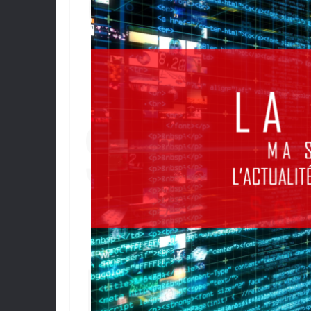
(V71
SÉL
L’A