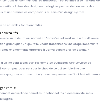
noncer dans un communiqué. La transaction est estimée à 20 milliards de
des outils préférés des designers. Le logiciel permet de concevoir des
eurs et uniformiser les composants au sein d’un design system.
r de nouvelles fonctionnalités.
les nouveautés
uvelle suite de travail nommée : Canva Visual Worksuite a été dévoilée.
ption graphique : « Aujourd’hui, nous franchissons une étape importante
 grands changements apportés à Canva depuis près de dix ans. »
me d’un incident technique. Les comptes d’Amazon Web Services de
é corrompus. Uber est sous le choc de ce qui semble être une
me que, pour le moment, il n’y a aucune preuve que l’incident ait permis
.
ages vocaux
ment accueillir de nouvelles fonctionnalités d’accessibilité, mais
u logiciel.