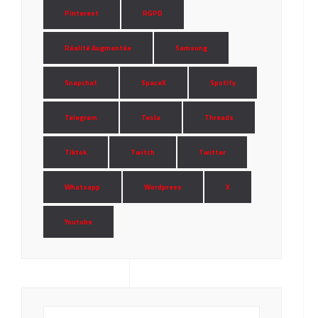
Pinterest
RGPD
Réalité Augmentée
Samsung
Snapchat
SpaceX
Spotify
Telegram
Tesla
Threads
Tiktok
Twitch
Twitter
Whatsapp
Wordpress
X
Youtube