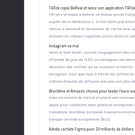
TikTok copie BeReal et lance son application TikT
TikTok s’attaque à BeReal, ce réseau social fran
auprès de la Génération Z. Il n’est donc pas éton
chinois a annoncé le lancement de TikTok Now, qui 
moment en utilisant l’appareil photo avant et arr
Instagram va mal
Selon le Wall Street Journal, l’engagement des uti
effondré de plus de 13,6% sur Instagram ces derni
dévoilant des chiffres qui se voulaient attractifs 
Instagram. Sauf que face à TikTok, les chiffres en
millions d’heures de diffusion par jour, soit plus 
Worldline et Amazon choisis pour tester l’euro n
Dans sa volonté de mettre en place une monnaie
appel pour collaborer avec plusieurs entreprises a
CaixaBank, Worldline, European Payments Initative
banque centrale européenne (BCE).
Adobe rachète Figma pour 20 milliards de dollars