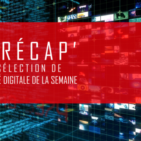
) – MA
ECTION
CTUALI