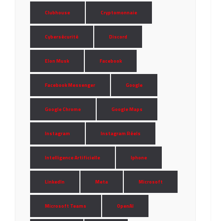
Clubhouse
Cryptomonnaie
Cybersécurité
Discord
Elon Musk
Facebook
Facebook Messenger
Google
Google Chrome
Google Maps
Instagram
Instagram Réels
Intelligence Artificielle
Iphone
LinkedIn
Meta
Microsoft
Microsoft Teams
OpenAI