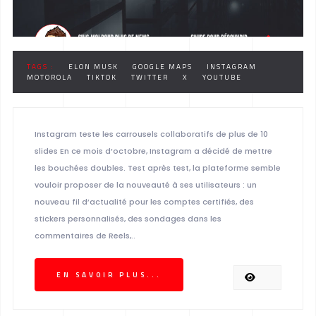
TAGS :
ELON MUSK
GOOGLE MAPS
INSTAGRAM
MOTOROLA
TIKTOK
TWITTER
X
YOUTUBE
Instagram teste les carrousels collaboratifs de plus de 10
slides En ce mois d’octobre, Instagram a décidé de mettre
les bouchées doubles. Test après test, la plateforme semble
vouloir proposer de la nouveauté à ses utilisateurs : un
nouveau fil d’actualité pour les comptes certifiés, des
stickers personnalisés, des sondages dans les
commentaires de Reels,..
EN SAVOIR PLUS...