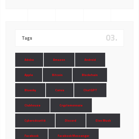
03.
Tags
Adobe
Amazon
Android
Apple
Bitcoin
Blockchain
Bluesky
Canva
ChatGPT
Clubhouse
Cryptomonnaie
Cybersécurité
Discord
Elon Musk
Facebook
Facebook Messenger