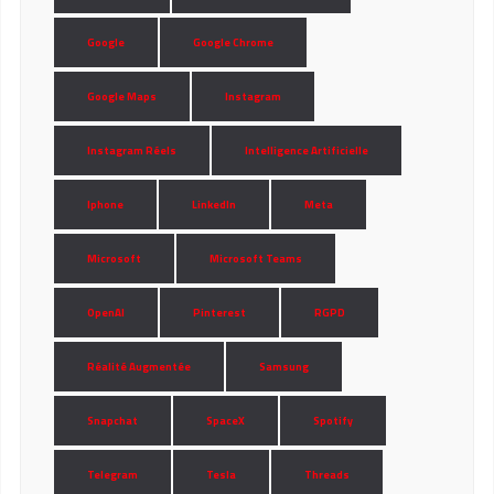
Google
Google Chrome
Google Maps
Instagram
Instagram Réels
Intelligence Artificielle
Iphone
LinkedIn
Meta
Microsoft
Microsoft Teams
OpenAI
Pinterest
RGPD
Réalité Augmentée
Samsung
Snapchat
SpaceX
Spotify
Telegram
Tesla
Threads