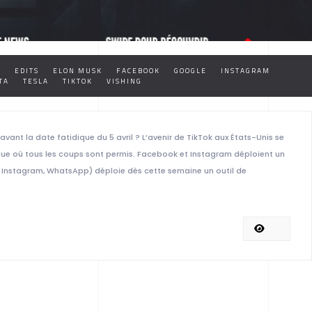
G
EDITS
ELON MUSK
FACEBOOK
GOOGLE
INSTAGRAM
TA
TESLA
TIKTOK
VISHING
avant la date fatidique du 5 avril ? L’avenir de TikTok aux États-Unis se
ue où tous les coups sont permis. Facebook et Instagram déploient un
 Instagram, WhatsApp) déploie dès cette semaine un outil de