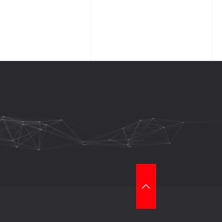
T
O
P