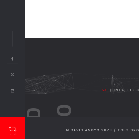
CONTACTEZ-M
O
D
A
V
I
D
A
N
G
Y
© DAVID ANGYO 2020 / TOUS DRO