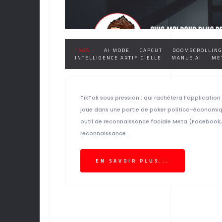
TAGS :
AI MODE
CAPCUT
DOOMSCROLLIN
INTELLIGENCE ARTIFICIELLE
MANUS AI
ME
TikTok sous pression : qui rachètera l’application 
joue dans une partie de poker politico-économiq
outil de reconnaissance faciale Meta (Facebook,
reconnaissance..
EN SAVOIR PLUS...