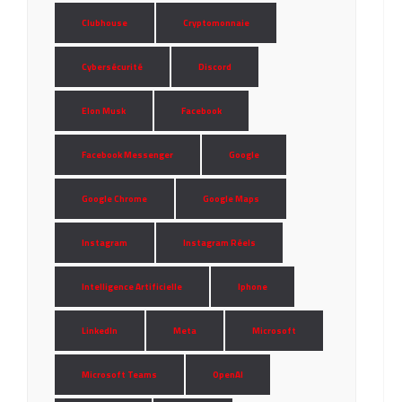
Clubhouse
Cryptomonnaie
Cybersécurité
Discord
Elon Musk
Facebook
Facebook Messenger
Google
Google Chrome
Google Maps
Instagram
Instagram Réels
Intelligence Artificielle
Iphone
LinkedIn
Meta
Microsoft
Microsoft Teams
OpenAI