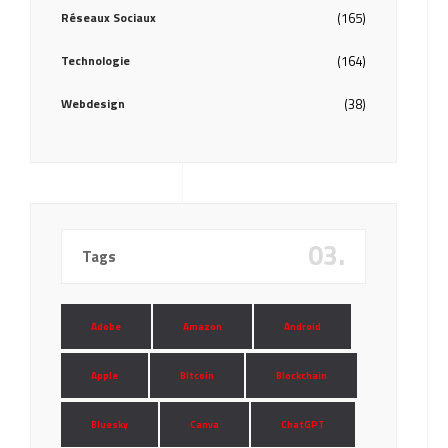
Réseaux Sociaux
(165)
Technologie
(164)
Webdesign
(38)
03.
Tags
Adobe
Amazon
Android
Apple
Bitcoin
Blockchain
Bluesky
Canva
ChatGPT