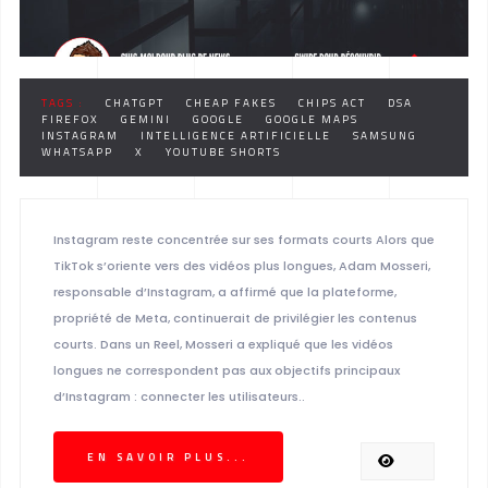
TAGS :
CHATGPT
CHEAP FAKES
CHIPS ACT
DSA
FIREFOX
GEMINI
GOOGLE
GOOGLE MAPS
INSTAGRAM
INTELLIGENCE ARTIFICIELLE
SAMSUNG
WHATSAPP
X
YOUTUBE SHORTS
Instagram reste concentrée sur ses formats courts Alors que
TikTok s’oriente vers des vidéos plus longues, Adam Mosseri,
responsable d’Instagram, a affirmé que la plateforme,
propriété de Meta, continuerait de privilégier les contenus
courts. Dans un Reel, Mosseri a expliqué que les vidéos
longues ne correspondent pas aux objectifs principaux
d’Instagram : connecter les utilisateurs..
EN SAVOIR PLUS...