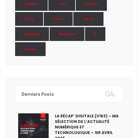
Telegram
Tesla
Threads
Tiktok
Twitch
Twitter
Whatsapp
Wordpress
X
Youtube
04.
Derniers Posts
LA RÉCAP’ DIGITALE (V163) – MA
SÉLECTION DE L’ACTUALITÉ
NUMÉRIQUE ET
TECHNOLOGIQUE – 1ER AVRIL