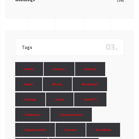
(38)
03.
Tags
Adobe
Amazon
Android
Apple
Bitcoin
Blockchain
Bluesky
Canva
ChatGPT
Clubhouse
Cryptomonnaie
Cybersécurité
Discord
Elon Musk