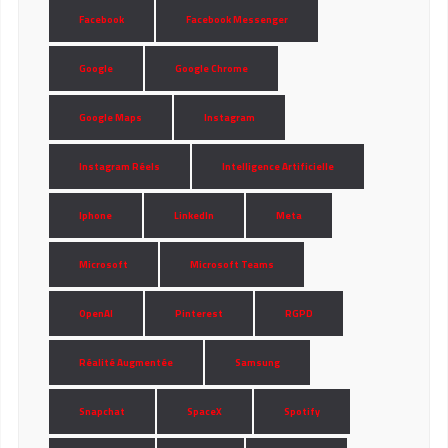
Facebook
Facebook Messenger
Google
Google Chrome
Google Maps
Instagram
Instagram Réels
Intelligence Artificielle
Iphone
LinkedIn
Meta
Microsoft
Microsoft Teams
OpenAI
Pinterest
RGPD
Réalité Augmentée
Samsung
Snapchat
SpaceX
Spotify