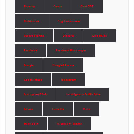
Bluesky
Canva
ChatGPT
Clubhouse
Cryptomonnaie
Cybersécurité
Discord
Elon Musk
Facebook
Facebook Messenger
Google
Google Chrome
Google Maps
Instagram
Instagram Réels
Intelligence Artificielle
Iphone
LinkedIn
Meta
Microsoft
Microsoft Teams