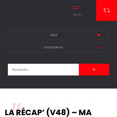
MENU
TAGS
CATÉGORIES
//
LA RÉCAP’
LA RÉCAP’ (V48) – MA