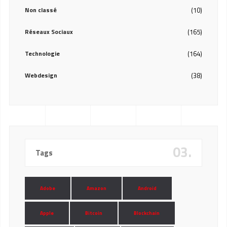
Non classé
(10)
Réseaux Sociaux
(165)
Technologie
(164)
Webdesign
(38)
03.
Tags
Adobe
Amazon
Android
Apple
Bitcoin
Blockchain