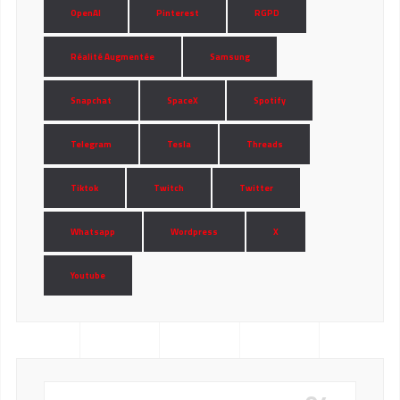
OpenAI
Pinterest
RGPD
Réalité Augmentée
Samsung
Snapchat
SpaceX
Spotify
Telegram
Tesla
Threads
Tiktok
Twitch
Twitter
Whatsapp
Wordpress
X
Youtube