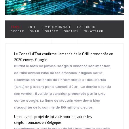
TAGS :
CNIL
CRYPTOMONNAIE
FACEBOOK
GOOGLE
SNAP
SPACEX
SPOTIFY
WHATSAPP
Le Conseil d’État confirme l’amende de la CNIL prononcée en
2020 envers Google
Durant le mois de janvier, Google a annoncé son intention
de faire annuler l’une de ses amendes infligées par la
Commission nationale de l’informatique et des libertés
(CNIL) en passant par le Conseil d’État. Ce dernier a rendu
son verdict : il valide la sanction prononcée par la CNIL
contre Google. La firme de Moutain View devra bien
s’acquitter de la somme de 100 millions d’euros.
Un nouveau projet de loi voté pour encadrer les
cryptomonnaies en Belgique
Le parlement a voté le projet de loi structurant le contrôle