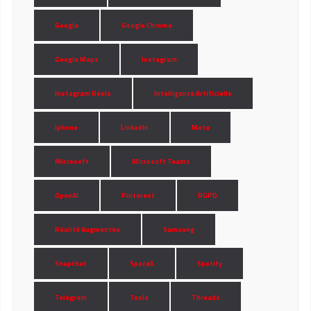
Google
Google Chrome
Google Maps
Instagram
Instagram Réels
Intelligence Artificielle
Iphone
LinkedIn
Meta
Microsoft
Microsoft Teams
OpenAI
Pinterest
RGPD
Réalité Augmentée
Samsung
Snapchat
SpaceX
Spotify
Telegram
Tesla
Threads