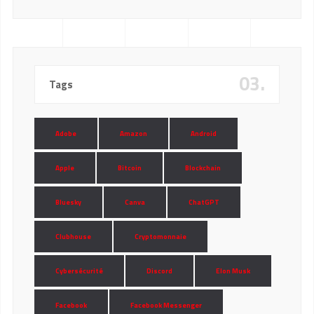
03.
Tags
Adobe
Amazon
Android
Apple
Bitcoin
Blockchain
Bluesky
Canva
ChatGPT
Clubhouse
Cryptomonnaie
Cybersécurité
Discord
Elon Musk
Facebook
Facebook Messenger