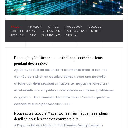
TAGS :
AMAZON
APPLE
FACEBOOK
GOOGLE
GOOGLE MAPS
INSTAGRAM
METAVERS
NIKE
ROBLOX
SEO
SNAPCHAT
TESLA
Des employés d’Amazon auraient espionné des clients
pendant des années
Après avoir été au cœur de la tourmente avec la fuite de
donnée de Twitch en octobre dernier, c’est une nouvelle
affaire qui vient secouer Amazon. Le magazine Wired a en
effet révélé une enquête qui dévoile de nombreux problèmes
de gestion des données des utilisateurs. Cette enquête se
concentre sur la période 2015-2018.
Nouveautés Google Maps : zones très fréquentées, plans
détaillés pour les centres commerciaux…
À l’approche des fêtes de fin d’année, Google Maps a