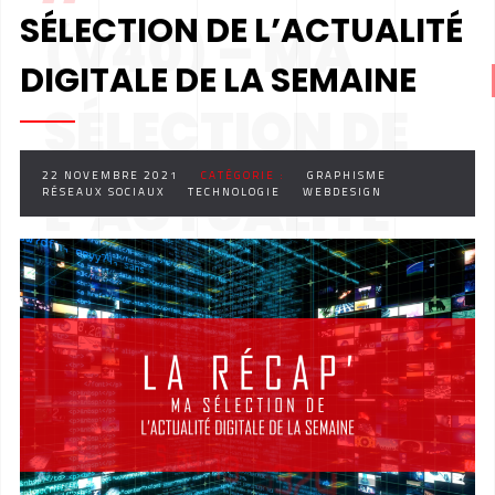
SÉLECTION DE L’ACTUALITÉ
(V40) – MA
DIGITALE DE LA SEMAINE
SÉLECTION DE
22 NOVEMBRE 2021
CATÉGORIE :
GRAPHISME
L’ACTUALITÉ
RÉSEAUX SOCIAUX
TECHNOLOGIE
WEBDESIGN
DIGITALE DE LA
SEMAINE