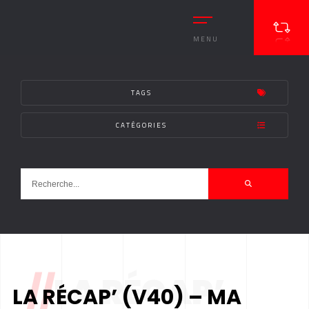
MENU
TAGS
CATÉGORIES
//
LA RÉCAP’
LA RÉCAP’ (V40) – MA