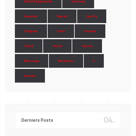
Réalité Augmentée
Samsung
Snapchat
SpaceX
Spotify
Telegram
Tesla
Threads
Tiktok
Twitch
Twitter
Whatsapp
Wordpress
X
Youtube
04.
Derniers Posts