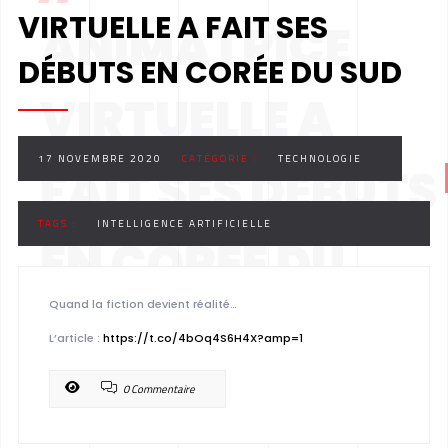
VIRTUELLE A FAIT SES
ANIMATRICE
DÉBUTS EN CORÉE DU SUD
VIRTUELLE A
17 NOVEMBRE 2020
CATÉGORIE :
TECHNOLOGIE
FAIT SES DÉBUTS
TAGS :
INTELLIGENCE ARTIFICIELLE
EN CORÉE DU
Quand la fiction devient réalité…
SUD
L’article :
https://t.co/4bOq4S6H4X?amp=1
0 Commentaire