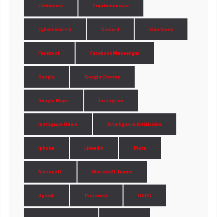
Clubhouse
Cryptomonnaie
Cybersécurité
Discord
Elon Musk
Facebook
Facebook Messenger
Google
Google Chrome
Google Maps
Instagram
Instagram Réels
Intelligence Artificielle
Iphone
LinkedIn
Meta
Microsoft
Microsoft Teams
OpenAI
Pinterest
RGPD