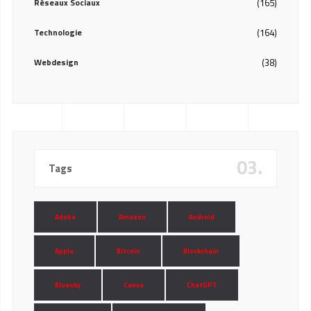
Réseaux Sociaux
(165)
Technologie
(164)
Webdesign
(38)
03.
Tags
Adobe
Amazon
Android
Apple
Bitcoin
Blockchain
Bluesky
Canva
ChatGPT